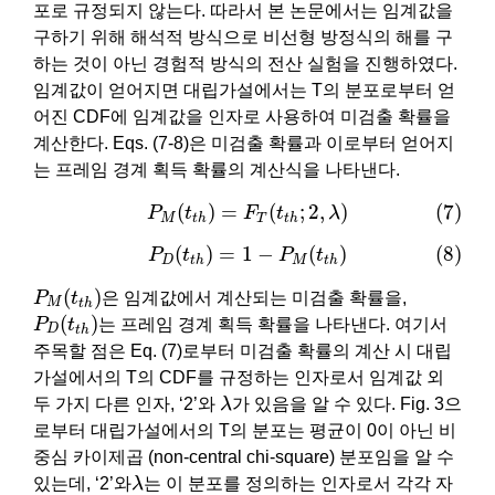
포로 규정되지 않는다. 따라서 본 논문에서는 임계값을
구하기 위해 해석적 방식으로 비선형 방정식의 해를 구
하는 것이 아닌 경험적 방식의 전산 실험을 진행하였다.
임계값이 얻어지면 대립가설에서는 T의 분포로부터 얻
어진 CDF에 임계값을 인자로 사용하여 미검출 확률을
계산한다. Eqs. (7-8)은 미검출 확률과 이로부터 얻어지
는 프레임 경계 획득 확률의 계산식을 나타낸다.
(7)
P
M
(
t
t
h
)
=
F
T
(
t
t
h
;
2
,
λ
)
(
)
=
(
;
2
,
)
(7)
P
t
F
t
λ
M
T
t
h
t
h
(8)
P
D
(
t
t
h
)
=
1
−
P
M
(
t
t
h
)
(
)
=
1
−
(
)
(8)
P
t
P
t
D
M
t
h
t
h
P
M
(
t
t
h
)
(
)
P
t
은 임계값에서 계산되는 미검출 확률을,
M
t
h
P
D
(
t
t
h
)
(
)
P
t
는 프레임 경계 획득 확률을 나타낸다. 여기서
D
t
h
주목할 점은 Eq. (7)로부터 미검출 확률의 계산 시 대립
가설에서의 T의 CDF를 규정하는 인자로서 임계값 외
λ
두 가지 다른 인자, ‘2’와
λ
가 있음을 알 수 있다. Fig. 3으
로부터 대립가설에서의 T의 분포는 평균이 0이 아닌 비
중심 카이제곱 (non-central chi-square) 분포임을 알 수
λ
있는데, ‘2’와
λ
는 이 분포를 정의하는 인자로서 각각 자