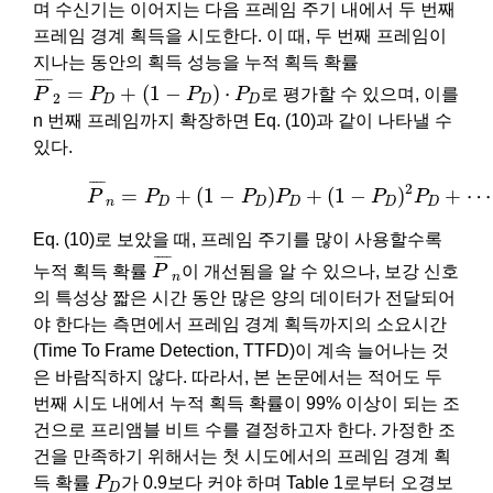
며 수신기는 이어지는 다음 프레임 주기 내에서 두 번째
프레임 경계 획득을 시도한다. 이 때, 두 번째 프레임이
지나는 동안의 획득 성능을 누적 획득 확률
P
¯
2
=
P
D
+
(
1
−
P
D
)
⋅
P
D
¯
¯¯
¯
=
+
(
1
−
)
⋅
P
P
P
P
로 평가할 수 있으며, 이를
2
D
D
D
n 번째 프레임까지 확장하면 Eq. (10)과 같이 나타낼 수
있다.
(10)
P
¯
n
=
P
D
+
(
1
−
P
D
)
P
D
+
(
1
−
P
D
)
2
P
D
+
⋯
¯
¯¯
¯
2
=
+
(
1
−
)
+
(
1
−
)
+
⋯
P
P
P
P
P
P
n
D
D
D
D
D
Eq. (10)로 보았을 때, 프레임 주기를 많이 사용할수록
P
¯
n
¯
¯¯
¯
누적 획득 확률
P
이 개선됨을 알 수 있으나, 보강 신호
n
의 특성상 짧은 시간 동안 많은 양의 데이터가 전달되어
야 한다는 측면에서 프레임 경계 획득까지의 소요시간
(Time To Frame Detection, TTFD)이 계속 늘어나는 것
은 바람직하지 않다. 따라서, 본 논문에서는 적어도 두
번째 시도 내에서 누적 획득 확률이 99% 이상이 되는 조
건으로 프리앰블 비트 수를 결정하고자 한다. 가정한 조
건을 만족하기 위해서는 첫 시도에서의 프레임 경계 획
P
D
득 확률
P
가 0.9보다 커야 하며 Table 1로부터 오경보
D