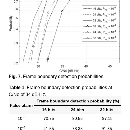
Fig. 7.
Frame boundary detection probabilities.
Table 1.
Frame boundary detection probabilities at
C/No of 34 dB-Hz.
Frame boundary detection probability (%)
False alarm
16 bits
24 bits
32 bits
-3
10
70.75
90.56
97.18
-4
10
41.55
78.35
91.35