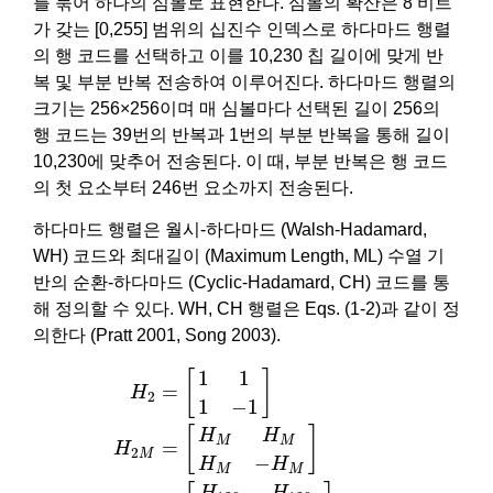
를 묶어 하나의 심볼로 표현한다. 심볼의 확산은 8 비트
가 갖는 [0,255] 범위의 십진수 인덱스로 하다마드 행렬
의 행 코드를 선택하고 이를 10,230 칩 길이에 맞게 반
복 및 부분 반복 전송하여 이루어진다. 하다마드 행렬의
크기는 256×256이며 매 심볼마다 선택된 길이 256의
행 코드는 39번의 반복과 1번의 부분 반복을 통해 길이
10,230에 맞추어 전송된다. 이 때, 부분 반복은 행 코드
의 첫 요소부터 246번 요소까지 전송된다.
하다마드 행렬은 월시-하다마드 (Walsh-Hadamard,
WH) 코드와 최대길이 (Maximum Length, ML) 수열 기
반의 순환-하다마드 (Cyclic-Hadamard, CH) 코드를 통
해 정의할 수 있다. WH, CH 행렬은 Eqs. (1-2)과 같이 정
의한다 (Pratt 2001, Song 2003).
H
2
=
[
1
1
1
−
1
]
H
2
M
=
[
H
M
H
M
H
M
−
H
M
]
(1)
H
256
=
[
H
12
1
1
[
]
=
H
2
1
−
1
[
]
H
H
M
M
=
H
2
M
−
H
H
M
M
H
H