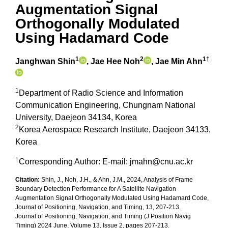
Augmentation Signal
Orthogonally Modulated
Using Hadamard Code
1
2
1†
Janghwan Shin
, Jae Hee Noh
, Jae Min Ahn
1
Department of Radio Science and Information
Communication Engineering, Chungnam National
University, Daejeon 34134, Korea
2
Korea Aerospace Research Institute, Daejeon 34133,
Korea
†
Corresponding Author: E-mail: jmahn@cnu.ac.kr
Citation:
Shin, J., Noh, J.H., & Ahn, J.M., 2024, Analysis of Frame
Boundary Detection Performance for A Satellite Navigation
Augmentation Signal Orthogonally Modulated Using Hadamard Code,
Journal of Positioning, Navigation, and Timing, 13, 207-213.
Journal of Positioning, Navigation, and Timing (J Position Navig
Timing) 2024 June, Volume 13, Issue 2, pages 207-213.