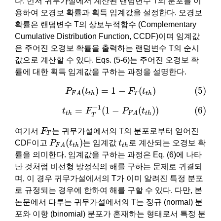
다. 먼저 귀무가설에서 계산된 랜덤변수 T의 분포를 이
용하여 오경보 확률과 획득 임계값을 설정한다. 오경보
확률은 랜덤변수 T의 상보누적함수 (Complementary
Cumulative Distribution Function, CCDF)이며 임계값
은 주어진 오경보 확률을 출력하는 랜덤변수 T의 순시
값으로 계산할 수 있다. Eqs. (5-6)는 주어진 오경보 확
률에 대한 획득 임계값을 구하는 과정을 설명한다.
(5)
P
F
A
(
t
t
h
)
=
1
−
F
T
(
t
t
h
)
(
)
=
1
−
(
)
(5)
P
t
F
t
T
t
h
t
h
F
A
(6)
t
t
h
=
F
T
−
1
(
1
−
P
F
A
(
t
t
h
)
)
−
1
=
(
1
−
(
)
)
(6)
t
F
P
t
t
h
t
h
F
A
T
F
T
여기서
F
는 귀무가설에서의 T의 분포로부터 얻어진
T
P
F
A
(
t
t
h
)
t
t
h
(
)
CDF이고
P
t
는 임계값
t
로 계산되는 오경보 확
t
h
t
h
F
A
률을 의미한다. 임계값을 구하는 과정은 Eq. (6)에 나타
난 것처럼 비선형 방정식의 해를 구하는 문제로 귀결되
며, 이 경우 귀무가설에서의 T가 이미 알려진 특정 분포
로 규정되는 경우에 한하여 해를 구할 수 있다. 다만, 본
논문에서 다루는 귀무가설에서의 T는 정규 (normal) 분
포와 이항 (binomial) 분포가 혼재하는 형태로서 특정 분