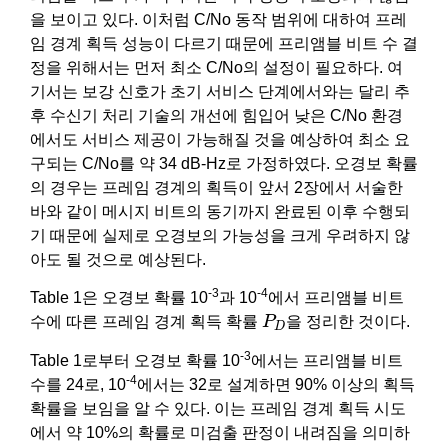
을 보이고 있다. 이처럼 C/No 동작 범위에 대하여 프레
임 경계 획득 성능이 다르기 때문에 프리앰블 비트 수 결
정을 위해서는 먼저 최소 C/No의 설정이 필요하다. 여
기서는 보강 신호가 초기 서비스 단계에서와는 달리 추
후 수신기 처리 기술의 개선에 힘입어 낮은 C/No 환경
에서도 서비스 제공이 가능해질 것을 예상하여 최소 요
구되는 C/No를 약 34 dB-Hz로 가정하였다. 오경보 확률
의 경우는 프레임 경계의 획득이 앞서 2장에서 서술한
바와 같이 메시지 비트의 동기까지 완료된 이후 수행되
기 때문에 실제로 오경보의 가능성을 크게 우려하지 않
아도 될 것으로 예상된다.
-3
-4
Table 1은 오경보 확률 10
과 10
에서 프리앰블 비트
P
D
수에 따른 프레임 경계 획득 확률
P
을 정리한 것이다.
D
-3
Table 1로부터 오경보 확률 10
에서는 프리앰블 비트
-4
수를 24로, 10
에서는 32로 설계하면 90% 이상의 획득
확률을 보임을 알 수 있다. 이는 프레임 경계 획득 시도
에서 약 10%의 확률로 미검출 판정이 내려짐을 의미하