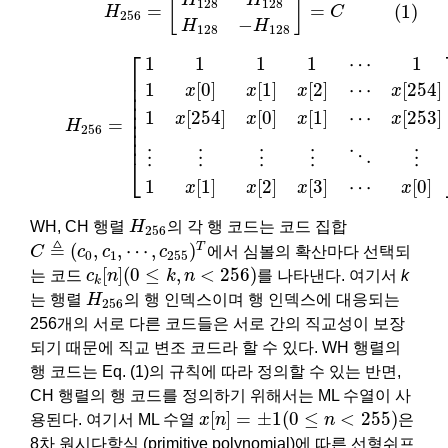
[
]
128
128
=
=
(1)
C
H
256
−
H
H
128
128
(2)
H
256
=
[
1
1
1
1
⋯
1
1
x
[
0
]
x
[
1
]
x
[
2
]
⋯
x
[
254
]
1
x
[
254
]
x
[
⎡
1
1
1
1
⋯
1
⎢

⎢

1
[
0
]
[
1
]
[
2
]
⋯
[
254
]
x
x
x
x
⎢

⎢

⎢

1
[
254
]
[
0
]
[
1
]
⋯
[
253
]
x
x
x
x
=
⎢

H
256
⎢

⎢
⋱
⋮
⋮
⋮
⋮
⋮
⎣
1
[
1
]
[
2
]
[
3
]
⋯
[
0
]
x
x
x
x
H
256
WH, CH 행렬
H
의 각 행 코드는 코드 집합
256
C
≜
(
c
0
,
c
1
,
⋯
,
c
255
)
T
≜
(
,
,
⋯
,
)
T
C
c
c
c
에서 심볼의 확산마다 선택되
0
1
255
c
k
[
n
]
(
0
≤
k
,
n
<
256
)
[
]
(
0
≤
,
<
256
)
는 코드
c
n
k
n
를 나타낸다. 여기서
k
k
H
256
는 행렬
H
의 행 인덱스이며 행 인덱스에 대응되는
256
256개의 서로 다른 코드들은 서로 간의 직교성이 보장
되기 때문에 직교 변조 코드라 할 수 있다. WH 행렬의
행 코드는 Eq. (1)의 규칙에 따라 정의할 수 있는 반면,
CH 행렬의 행 코드를 정의하기 위해서는 ML 수열이 사
x
[
n
]
=
±
1
(
0
≤
n
<
255
)
[
]
=
±
1
(
0
≤
<
255
)
용된다. 여기서 ML 수열
x
n
n
은
8차 원시다항식 (primitive polynomial)에 따른 선형쉬프