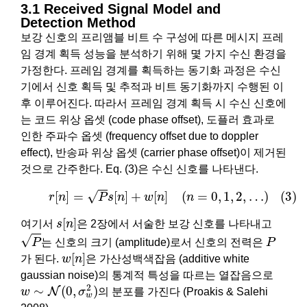
3.1 Received Signal Model and
Detection Method
보강 신호의 프리앰블 비트 수 구성에 따른 메시지 프레
임 경계 획득 성능을 분석하기 위해 몇 가지 수신 환경을
가정한다. 프레임 경계를 획득하는 동기화 과정은 수신
기에서 신호 획득 및 추적과 비트 동기화까지 수행된 이
후 이루어진다. 따라서 프레임 경계 획득 시 수신 신호에
는 코드 위상 옵셋 (code phase offset), 도플러 효과로
인한 주파수 옵셋 (frequency offset due to doppler
effect), 반송파 위상 옵셋 (carrier phase offset)이 제거된
것으로 간주한다. Eq. (3)은 수신 신호를 나타낸다.
(3)
r
[
n
]
=
P
s
[
n
]
+
w
[
n
]
(
n
=
0
,
1
,
2
,
…
)
√
[
]
=
[
]
+
[
]
(
=
0
,
1
,
2
,
…
)
(3)
r
n
P
s
n
w
n
n
s
[
n
]
[
]
여기서
s
n
은 2장에서 서술한 보강 신호를 나타내고
P
P
√
P
는 신호의 크기 (amplitude)로서 신호의 전력은
P
w
[
n
]
[
]
가 된다.
w
n
은 가산성백색잡음 (additive white
gaussian noise)의 통계적 특성을 따르는 열잡음으로
w
∼
N
(
0
,
σ
w
2
)
2
∼
(
0
,
)
N
w
σ
의 분포를 가진다 (Proakis & Salehi
w