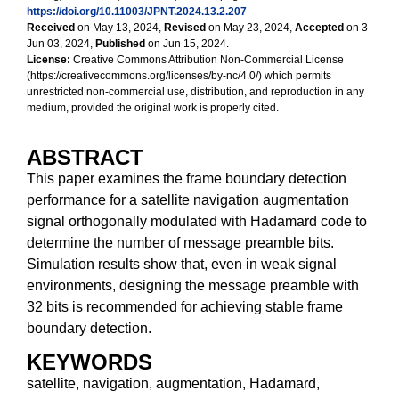
https://doi.org/10.11003/JPNT.2024.13.2.207
Received
on May 13, 2024,
Revised
on May 23, 2024,
Accepted
on 3
Jun 03, 2024,
Published
on Jun 15, 2024.
License:
Creative Commons Attribution Non-Commercial License
(https://creativecommons.org/licenses/by-nc/4.0/) which permits
unrestricted non-commercial use, distribution, and reproduction in any
medium, provided the original work is properly cited.
ABSTRACT
This paper examines the frame boundary detection
performance for a satellite navigation augmentation
signal orthogonally modulated with Hadamard code to
determine the number of message preamble bits.
Simulation results show that, even in weak signal
environments, designing the message preamble with
32 bits is recommended for achieving stable frame
boundary detection.
KEYWORDS
satellite, navigation, augmentation, Hadamard,