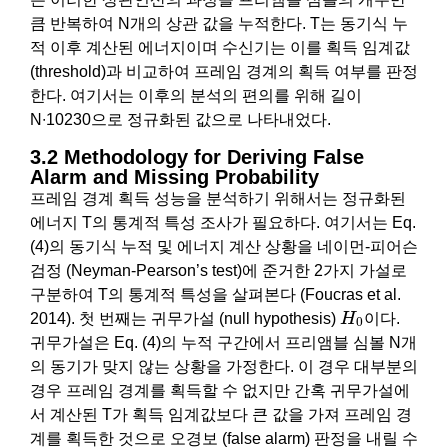
큼 반복하여 N개의 상관 값을 누적한다. T는 동기식 누
적 이후 계산된 에너지이며 수신기는 이를 획득 임계값
(threshold)과 비교하여 프레임 경계의 획득 여부를 판정
한다. 여기서는 이후의 분석의 편의를 위해 길이
N∙10230으로 정규화된 값으로 나타내었다.
3.2 Methodology for Deriving False
Alarm and Missing Probability
프레임 경계 획득 성능을 분석하기 위해서는 정규화된
에너지 T의 통계적 특성 조사가 필요하다. 여기서는 Eq.
(4)의 동기식 누적 및 에너지 계산 상황을 네이먼-피어슨
검정 (Neyman-Pearson’s test)에 준거한 2가지 가설로
구분하여 T의 통계적 특성을 살펴본다 (Foucras et al.
H
0
2014). 첫 번째는 귀무가설 (null hypothesis)
H
이다.
0
귀무가설은 Eq. (4)의 누적 구간에서 프리앰블 심볼 N개
의 동기가 맞지 않는 상황을 가정한다. 이 경우 대부분의
경우 프레임 경계를 획득할 수 없지만 간혹 귀무가설에
서 계산된 T가 획득 임계값보다 큰 값을 가져 프레임 경
계를 획득한 것으로 오경보 (false alarm) 판정을 내릴 수