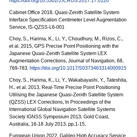
https://doi.org/10.5302/J.ICROS.2017.17.0120
Cabinet Office 2018, Quasi-Zenith Satellite System
Interface Specification Centimeter Level Augmentation
Service, IS-QZSS-L6-001
Choy, S., Harima, K., Li, Y., Choudhury, M., Rizos, C.,
et al. 2015, GPS Precise Point Positioning with the
Japanese Quasi-Zenith Satellite System LEX
Augmentation Corrections, Journal of Navigation, 68,
769-783.
https://doi.org/10.1017/S0373463314000915
Choy, S., Harima, K., Li, Y., Wakabayashi, Y., Tateshita,
H., et al. 2013, Real-Time Precise Point Positioning
Utilising the Japanese Quasi-Zenith Satellite System
(QZSS) LEX Corrections, In Proceedings of the
International Global Navigation Satellite Systems
Society IGNSS Symposium 2013, Gold Coast,
Australia, 16-18 July 2013. pp.1-15.
European Union 2022, Galileo High Accuracy Service