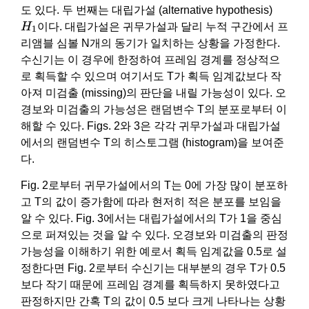
도 있다. 두 번째는 대립가설 (alternative hypothesis)
H
1
H
이다. 대립가설은 귀무가설과 달리 누적 구간에서 프
1
리앰블 심볼 N개의 동기가 일치하는 상황을 가정한다.
수신기는 이 경우에 한정하여 프레임 경계를 정상적으
로 획득할 수 있으며 여기서도 T가 획득 임계값보다 작
아져 미검출 (missing)의 판단을 내릴 가능성이 있다. 오
경보와 미검출의 가능성은 랜덤변수 T의 분포로부터 이
해할 수 있다. Figs. 2와 3은 각각 귀무가설과 대립가설
에서의 랜덤변수 T의 히스토그램 (histogram)을 보여준
다.
Fig. 2로부터 귀무가설에서의 T는 0에 가장 많이 분포하
고 T의 값이 증가함에 따라 현저히 적은 분포를 보임을
알 수 있다. Fig. 3에서는 대립가설에서의 T가 1을 중심
으로 퍼져있는 것을 알 수 있다. 오경보와 미검출의 판정
가능성을 이해하기 위한 예로서 획득 임계값을 0.5로 설
정한다면 Fig. 2로부터 수신기는 대부분의 경우 T가 0.5
보다 작기 때문에 프레임 경계를 획득하지 못하였다고
판정하지만 간혹 T의 값이 0.5 보다 크게 나타나는 상황