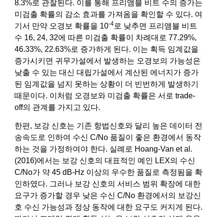
8.3%로 관찰된다. 이를 통해 프리앰블 비트 수의 증가는
미검출 확률의 감소 효과를 가져옴을 확인할 수 있다. 여
-4
기서 만약 오경보 확률을 10
로 낮추면 프리앰블 비트
수 16, 24, 32에 따른 미검출 확률이 차례대로 77.29%,
46.33%, 22.63%로 증가하게 된다. 이는 획득 임계값을
증가시키면 귀무가설에서 발생하는 오경보의 가능성은
낮출 수 있는 대신 대립가설에서 계산된 에너지가 증가
된 임계값을 넘지 못하는 상황이 더 빈번하게 발생하기
때문이다. 이처럼 오경보와 미검출 확률은 서로 trade-
off의 관계를 가지고 있다.
한편, 보강 신호는 기존 항법신호와 달리 높은 데이터 전
송속도로 인하여 수신 C/No 품질이 좋은 환경에서 동작
하는 것을 가정하여야 한다. 실례로 Hoang-Van et al.
(2016)에서는 보강 신호의 대표적인 예인 LEX의 수신
C/No가 약 45 dB-Hz 이상의 우수한 품질로 측정됨을 확
인하였다. 그러나 보강 신호의 서비스 범위 확장에 대한
요구가 증가할 경우 낮은 수신 C/No 환경에서의 보강신
호 수신 가능성과 정상 동작에 대한 요구도 커지게 된다.