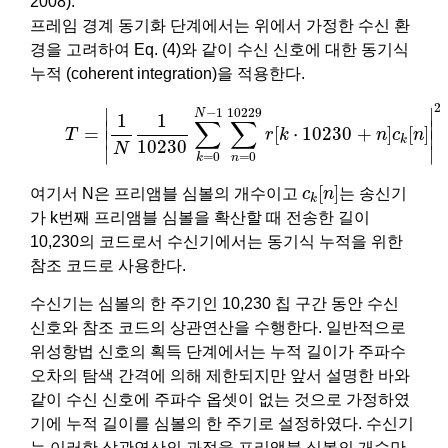
2008).
프레임 경계 동기화 단계에서는 위에서 가정한 수신 환
경을 고려하여 Eq. (4)와 같이 수신 신호에 대한 동기식
누적 (coherent integration)을 적용한다.
(4)
T
=
|
1
N
1
10230
∑
k
=
0
N
−
1
∑
n
=
0
10229
r
[
k
⋅
10230
+
2
∣
∣
10229
−
1
N
1
1
∑
∑
∣

∣

=
[
⋅
10230
+
]
[
]
T
r
k
n
c
n
∣
∣
k
10230
N
∣
∣
=
0
=
0
n
k
c
k
[
n
]
[
]
여기서 N은 프리앰블 심볼의 개수이고
c
n
는 송신기
k
가 k번째 프리앰블 심볼을 확산할 때 전송한 길이
10,230의 코드로서 수신기에서는 동기식 누적을 위한
참조 코드로 사용한다.
수신기는 심볼의 한 주기인 10,230 칩 구간 동안 수신
신호와 참조 코드의 상관연산을 수행한다. 일반적으로
위성항법 신호의 획득 단계에서는 누적 길이가 주파수
오차의 탐색 간격에 의해 제한되지만 앞서 설명한 바와
같이 수신 신호에 주파수 옵셋이 없는 것으로 가정하였
기에 누적 길이를 심볼의 한 주기로 설정하였다. 수신기
는 이러한 상관연산의 과정을 프리앰블 심볼의 개수만