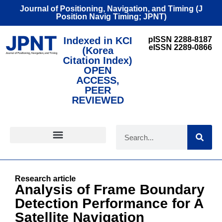
Journal of Positioning, Navigation, and Timing (J
Position Navig Timing; JPNT)
Indexed in KCI
pISSN 2288-8187
eISSN 2289-0866
(Korea
Citation Index)
OPEN
ACCESS,
PEER
REVIEWED
FOR CONTRIBUTORS
Research article
Analysis of Frame Boundary
Detection Performance for A
Satellite Navigation