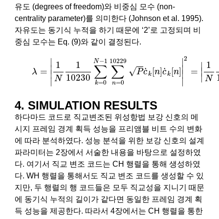
유도 (degrees of freedom)와 비중심 모수 (non-
centrality parameter)를 의미한다 (Johnson et al. 1995).
자유도는 동기식 누적을 하기 때문에 ‘2’로 고정되며 비
중심 모수는 Eq. (9)와 같이 결정된다.
(9)
λ
=
|
1
N
1
10230
∑
k
=
0
N
−
1
∑
n
=
0
10229
P
c
˙
k
[
n
]
c
˙
k
[
2
∣
∣
10229
−
1
N
1
1
1
∣
∑
∑
∣

∣

√
˙
˙
=
[
]
[
]
=
∣
λ
P
c
n
c
n
∣
∣
k
k
∣
10230
N
N
∣
∣
=
0
=
0
n
k
4. SIMULATION RESULTS
하다마드 코드로 직교변조된 위성항법 보강 신호의 메
시지 프레임 경계 획득 성능을 프리앰블 비트 수의 변화
에 따라 분석하였다. 성능 분석을 위한 보강 신호의 설계
파라미터는 2장에서 서술한 내용을 바탕으로 설정하였
다. 여기서 직교 변조 코드는 CH 행렬을 통해 생성하였
다. WH 행렬을 통해서도 직교 변조 코드를 생성할 수 있
지만, 두 행렬의 행 코드들은 모두 직교성을 지니기 때문
에 동기식 누적의 길이가 같다면 동일한 프레임 경계 획
득 성능을 제공한다. 따라서 4장에서는 CH 행렬을 통한