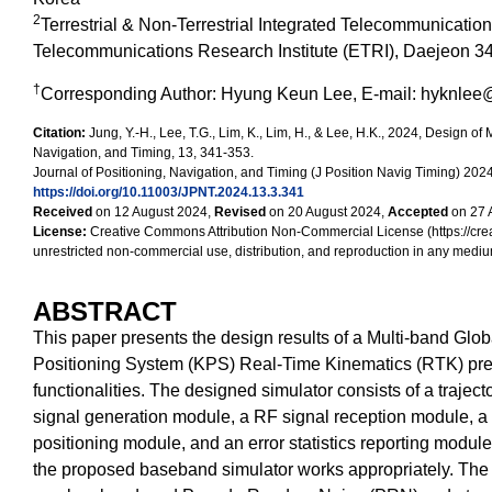
2
Terrestrial & Non-Terrestrial Integrated Telecommunicatio
Telecommunications Research Institute (ETRI), Daejeon 3
†
Corresponding Author: Hyung Keun Lee, E-mail: hyknlee
Citation:
Jung, Y.-H., Lee, T.G., Lim, K., Lim, H., & Lee, H.K., 2024, Design o
Navigation, and Timing, 13, 341-353.
Journal of Positioning, Navigation, and Timing (J Position Navig Timing) 20
https://doi.org/10.11003/JPNT.2024.13.3.341
Received
on 12 August 2024,
Revised
on 20 August 2024,
Accepted
on 27 
License:
Creative Commons Attribution Non-Commercial License (https://crea
unrestricted non-commercial use, distribution, and reproduction in any medium
ABSTRACT
This paper presents the design results of a Multi-band Gl
Positioning System (KPS) Real-Time Kinematics (RTK) preci
functionalities. The designed simulator consists of a traj
signal generation module, a RF signal reception module, a
positioning module, and an error statistics reporting module.
the proposed baseband simulator works appropriately. The 