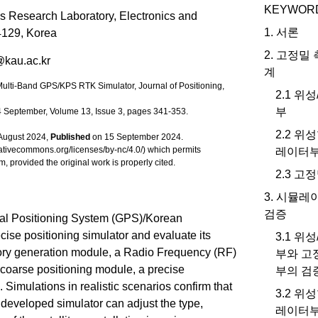
KEYWOR
ns Research Laboratory, Electronics and
1. 서론
4129, Korea
2. 고정밀
@kau.ac.kr
계
f Multi-Band GPS/KPS RTK Simulator, Journal of Positioning,
2.1 위
부
24 September, Volume 13, Issue 3, pages 341-353.
2.2 
August 2024,
Published
on 15 September 2024.
tivecommons.org/licenses/by-nc/4.0/) which permits
레이터
, provided the original work is properly cited.
2.3 
3. 시뮬레
검증
obal Positioning System (GPS)/Korean
se positioning simulator and evaluate its
3.1 위
ectory generation module, a Radio Frequency (RF)
부와 고
 coarse positioning module, a precise
부의 검
 Simulations in realistic scenarios confirm that
3.2 
developed simulator can adjust the type,
레이터부