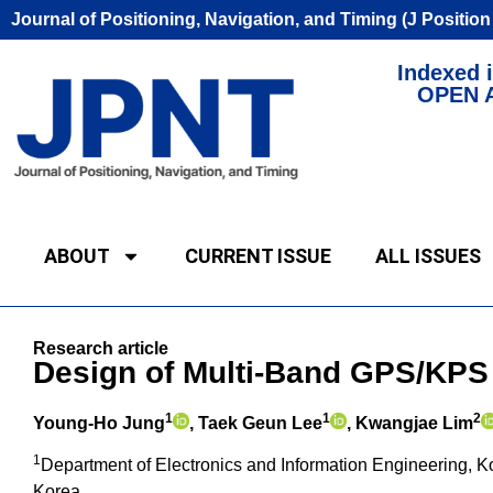
Journal of Positioning, Navigation, and Timing (J Positio
Indexed i
OPEN 
ABOUT
CURRENT ISSUE
ALL ISSUES
Research article
Design of Multi-Band GPS/KPS
1
1
2
Young-Ho Jung
, Taek Geun Lee
, Kwangjae Lim
1
Department of Electronics and Information Engineering, 
Korea