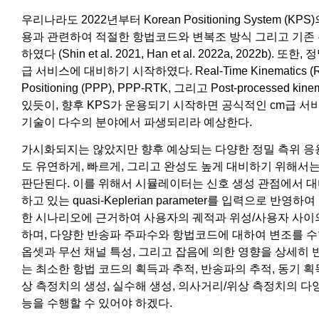
우리나라도 2022년부터 Korean Positioning System
용과 관련하여 적절한 항법코드와 변복조 방식 그리고 기존
하였다 (Shin et al. 2021, Han et al. 2022a, 2022
급 서비스에 대비하기 시작하였다. Real-Time Kinematics (RTK),
Positioning (PPP), PPP-RTK, 그리고 Post-processe
있듯이, 향후 KPS가 운용되기 시작하면 공식적인 cm급 서
기술이 다수의 분야에서 파생되리라 예상한다.
가시화되지는 않았지만 향후 예상되는 다양한 정밀 측위 응용
도 유연하게, 빠르게, 그리고 완성도 높게 대비하기 위해서
판단된다. 이를 위해서 시뮬레이터는 신호 생성 관점에서 
하고 있는 quasi-Keplerian parameter를 입력으로 
한 시나리오에 근거하여 사용자의 궤적과 위성/사용자 사이
하며, 다양한 반송파 주파수와 항법코드에 대하여 변조를 수
옵셋과 무선 채널 특성, 그리고 잡음에 의한 영향을 상세히 반
는 최소한 항법 코드의 획득과 추적, 반송파의 추적, 동기 획
상 측정치의 생성, 실수해 생성, 의사거리/위상 측정치의 다양
능을 수행할 수 있어야 하겠다.