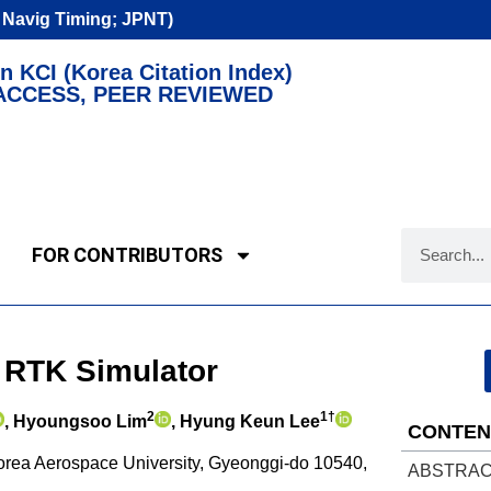
n Navig Timing; JPNT)
n KCI (Korea Citation Index)
ACCESS, PEER REVIEWED
FOR CONTRIBUTORS
 RTK Simulator
2
1†
, Hyoungsoo Lim
, Hyung Keun Lee
CONTEN
Korea Aerospace University, Gyeonggi-do 10540,
ABSTRA