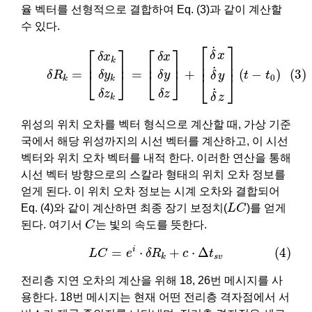
율 벡터를 선형적으로 결합하여 Eq. (3)과 같이 계산할
수 있다.
(3)
δ
R
k
=
[
δ
x
k
δ
y
k
δ
z
k
]
=
[
δ
x
δ
y
δ
z
]
+
[
δ
˙
x
δ
˙
y
δ
˙
z
]
(
t
−
t
0
)
⎡
⎤
⎡
⎤
⎡
⎤
˙
δ
x
δ
x
δ
x
⎢

⎥

k
⎢
⎥
⎢
⎥
⎢
⎥
˙
(3)
=
=
+
(
−
)
δ
y
δ
y
⎣
⎦
⎣
⎦
δ
R
t
t
δ
y
0
⎣
⎦
k
k
˙
δ
z
δ
z
δ
z
k
위성의 위치 오차를 벡터 형식으로 계산할 때, 가상 기준
국에서 해당 위성까지의 시선 벡터를 계산하고, 이 시선
벡터와 위치 오차 벡터를 내적 한다. 이러한 연산을 통해
시선 벡터 방향으로의 스칼라 형태의 위치 오차 정보를
얻게 된다. 이 위치 오차 정보는 시계 오차와 결합되어
L
C
Eq. (4)와 같이 계산하면 최종 장기 보정치(
L
C
)를 얻게
C
된다. 여기서
C
는 빛의 속도를 뜻한다.
(4)
L
C
=
e
i
⋅
δ
R
k
+
c
⋅
Δ
t
s
v
i
=
⋅
+
⋅
Δ
(4)
L
C
e
δ
R
c
t
s
v
k
전리층 지연 오차의 계산을 위해 18, 26번 메시지를 사
용한다. 18번 메시지는 현재 어떤 전리층 격자점에서 서