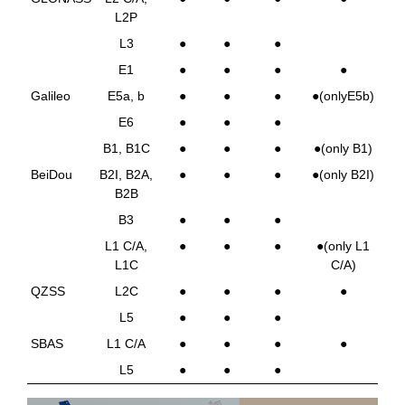
L2P
L3
●
●
●
E1
●
●
●
●
Galileo
E5a, b
●
●
●
●
(onlyE5b)
E6
●
●
●
B1, B1C
●
●
●
●(only B1)
BeiDou
B2I, B2A,
●
●
●
●(only B2I)
B2B
B3
●
●
●
L1 C/A,
●
●
●
●(only L1
L1C
C/A)
QZSS
L2C
●
●
●
●
L5
●
●
●
SBAS
L1 C/A
●
●
●
●
L5
●
●
●