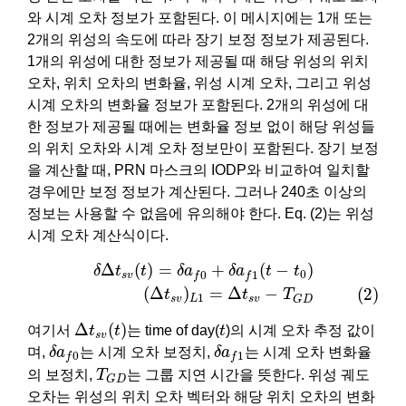
와 시계 오차 정보가 포함된다. 이 메시지에는 1개 또는
2개의 위성의 속도에 따라 장기 보정 정보가 제공된다.
1개의 위성에 대한 정보가 제공될 때 해당 위성의 위치
오차, 위치 오차의 변화율, 위성 시계 오차, 그리고 위성
시계 오차의 변화율 정보가 포함된다. 2개의 위성에 대
한 정보가 제공될 때에는 변화율 정보 없이 해당 위성들
의 위치 오차와 시계 오차 정보만이 포함된다. 장기 보정
을 계산할 때, PRN 마스크의 IODP와 비교하여 일치할
경우에만 보정 정보가 계산된다. 그러나 240초 이상의
정보는 사용할 수 없음에 유의해야 한다. Eq. (2)는 위성
시계 오차 계산식이다.
δ
Δ
t
s
v
(
t
)
=
δ
a
f
0
+
δ
a
f
1
(
t
−
t
0
)
(2)
(
Δ
t
s
v
)
L
1
=
Δ
t
s
v
−
T
G
D
Δ
(
)
=
+
(
−
)
δ
t
t
δ
a
δ
a
t
t
0
0
1
s
v
f
f
(
Δ
)
=
Δ
−
(2)
t
t
T
1
s
v
L
s
v
G
D
Δ
t
s
v
(
t
)
t
Δ
(
)
여기서
t
t
는 time of day(
t
)의 시계 오차 추정 값이
s
v
δ
a
f
0
δ
a
f
1
며,
δ
a
는 시계 오차 보정치,
δ
a
는 시계 오차 변화율
0
1
f
f
T
G
D
의 보정치,
T
는 그룹 지연 시간을 뜻한다. 위성 궤도
G
D
오차는 위성의 위치 오차 벡터와 해당 위치 오차의 변화