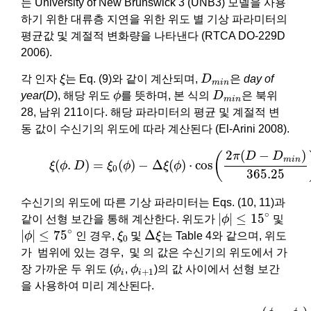
는 University of New Brunswick 3 (UNB3) 모델을 사용
하기 위한 대류층 지연을 위한 위도 별 기상 파라미터의
평균값 및 계절적 변화량을 나타낸다 (RTCA DO-229D
2006).
ξ
D
m
i
n
각 인자
ξ
는 Eq. (9)와 같이 계산되며,
D
은
day of
m
i
n
ϕ
D
m
i
n
year
(
D
), 해당 위도
ϕ
를 뜻하며, 본 식의
D
은 북위
m
i
n
28, 남위 211이다. 해당 파라미터의 평균 및 계절적 변
동 값이 수신기의 위도에 따라 계산된다 (El-Arini 2008).
(9)
ξ
(
ϕ
.
D
)
=
ξ
0
(
ϕ
)
−
Δ
ξ
(
ϕ
)
⋅
cos
(
2
π
(
D
−
D
m
i
n
)
365.
2
(
−
)
(
π
D
D
m
i
n
(
.
)
=
(
)
−
Δ
(
)
⋅
cos
ξ
ϕ
D
ξ
ϕ
ξ
ϕ
0
365.25
수신기의 위도에 따른 기상 파라미터는 Eqs. (10, 11)과
|
ϕ
|
≤
15
∘
∘
|
|
≤
15
같이 선형 보간을 통해 계산한다. 위도가
ϕ
및
|
ϕ
|
≤
75
∘
Δ
ξ
ξ
0
∘
|
|
≤
75
Δ
ϕ
인 경우,
ξ
및
ξ
는 Table 4와 같으며, 위도
0
가 범위에 있는 경우, 및 의 값은 수신기의 위도에서 가
ϕ
i
ϕ
i
+
1
장 가까운 두 위도 (
ϕ
,
ϕ
)의 값 사이에서 선형 보간
+
1
i
i
을 사용하여 미리 계산된다.
(10)
ξ
0
(
ϕ
)
=
ξ
0
(
ϕ
i
)
+
[
ξ
0
(
ϕ
i
+
1
)
−
ξ
0
(
ϕ
i
)
]
(
ϕ
−
ϕ
i
)
(
ϕ
i
+
1