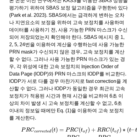
본 논문 이전 연구에서는 KASS를 이용한 SBAS 성능을
평가하기 위하여 SBAS 보정 알고리즘을 구현한바 있다
(Park et al. 2023). SBAS에서는 급격하게 변하는 오차
나 지연요소의 보정을 위하여 고속 보정치를 사용하며
데이터를 사용하기 전, 사용 가능한 PRN 마스크가 수신
되어 저장되었는지 확인해야 한다. SBAS 메시지 중 1,
2, 5, 24번을 이용하여 계산을 수행하는데 사용 가능한
PRN mask가 수신되지 않은 경우, 고속 보정치를 계산
할 수 없다. 그러나 사용 가능한 PRN 마스크가 있는 경
우, 각 위성에 대한 고속 보정치의 Injection Order of
Data Page (IODP)와 PRN 마스크의 IODP를 비교한다.
IODP가 서로 다를 경우 마찬가지로 fast correction을 계
산할 수 없다. 그러나 IODP가 동일한 경우 최근의 고속
보정치가 적용된 시간과 현재 시간을 비교하여 6초 이
상의 차이 발생 시 고속 보정치를 계산할 수 없고, 6초
이내의 정보일 때에만 Eq. (1)을 이용하여 고속 보정치
를 계산한다.
P
R
C
c
o
r
r
e
c
t
e
d
(
t
)
=
P
R
C
(
t
o
f
)
+
R
R
C
(
t
o
f
)
∗
(
t
–
t
o
f
)
R
R
C
(
)
=
(
)
+
(
)
∗
(
–
P
R
C
t
P
R
C
t
R
R
C
t
t
c
o
r
r
e
c
t
e
d
o
f
o
f