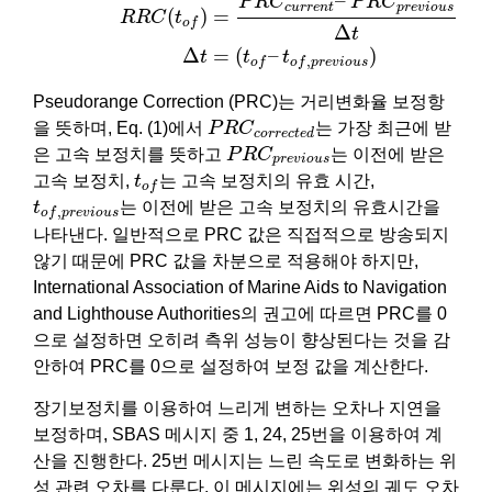
–
P
R
C
P
R
C
c
u
r
r
e
n
t
p
r
e
v
i
o
u
s
(
)
=
R
R
C
t
o
f
Δ
t
Δ
=
(
–
)
t
t
t
,
o
f
o
f
p
r
e
v
i
o
u
s
Pseudorange Correction (PRC)는 거리변화율 보정항
P
R
C
c
o
r
r
e
c
t
e
d
을 뜻하며, Eq. (1)에서
P
R
C
는 가장 최근에 받
c
o
r
r
e
c
t
e
d
P
R
C
p
r
e
v
i
o
u
s
은 고속 보정치를 뜻하고
P
R
C
는 이전에 받은
p
r
e
v
i
o
u
s
t
o
f
고속 보정치,
t
는 고속 보정치의 유효 시간,
o
f
t
o
f
,
p
r
e
v
i
o
u
s
t
는 이전에 받은 고속 보정치의 유효시간을
,
o
f
p
r
e
v
i
o
u
s
나타낸다. 일반적으로 PRC 값은 직접적으로 방송되지
않기 때문에 PRC 값을 차분으로 적용해야 하지만,
International Association of Marine Aids to Navigation
and Lighthouse Authorities의 권고에 따르면 PRC를 0
으로 설정하면 오히려 측위 성능이 향상된다는 것을 감
안하여 PRC를 0으로 설정하여 보정 값을 계산한다.
장기보정치를 이용하여 느리게 변하는 오차나 지연을
보정하며, SBAS 메시지 중 1, 24, 25번을 이용하여 계
산을 진행한다. 25번 메시지는 느린 속도로 변화하는 위
성 관련 오차를 다룬다. 이 메시지에는 위성의 궤도 오차