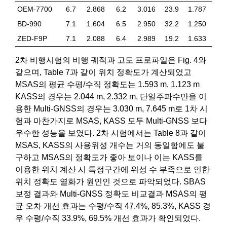
OEM-7700
6.7
2.868
6.2
3.016
23.9
1.787
BD-990
7.1
1.604
6.5
2.950
32.2
1.250
ZED-F9P
7.1
2.088
6.4
2.989
19.2
1.633
2차 비행시험의 비행 궤적과 고도 프로파일은 Fig. 4와
같으며, Table 7과 같이 위치 정확도가 계산되었고
MSAS의 평균 수평/수직 정확도는 1.593 m, 1.123 m
KASS의 경우는 2.044 m, 2.332 m, 단일주파수만을 이
용한 Multi-GNSS의 경우는 3.030 m, 7.645 m로 1차 시
험과 마찬가지로 MSAS, KASS 모두 Multi-GNSS 보다
우수한 성능을 보였다. 2차 시험에서는 Table 8과 같이
MSAS, KASS의 사용위성 개수는 거의 동일함에도 불
구하고 MSAS의 정확도가 좋아 보이나 이는 KASS를
이용한 위치 계산 시 특정구간에 위성 수 부족으로 인한
위치 정확도 열화가 원인인 것으로 파악되었다. SBAS
보정 결과와 Multi-GNSS 정확도 비교결과 MSAS의 평
균 오차 개선 효과는 수평/수직 47.4%, 85.3%, KASS 경
우 수평/수직 33.9%, 69.5% 개선 효과가 확인되었다.