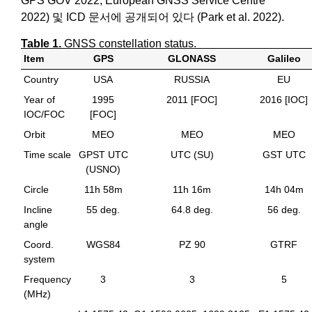
GPS GOV 2022, European GNSS Service Centre
2022) 및 ICD 문서에 공개되어 있다 (Park et al. 2022).
Table 1.
GNSS constellation status.
Item
GPS
GLONASS
Galileo
Country
USA
RUSSIA
EU
Year of
1995
2011 [FOC]
2016 [IOC]
IOC/FOC
[FOC]
Orbit
MEO
MEO
MEO
Time scale
GPST UTC
UTC (SU)
GST UTC
(USNO)
Circle
11h 58m
11h 16m
14h 04m
Incline
55 deg.
64.8 deg.
56 deg.
angle
Coord.
WGS84
PZ 90
GTRF
system
Frequency
3
3
5
(MHz)