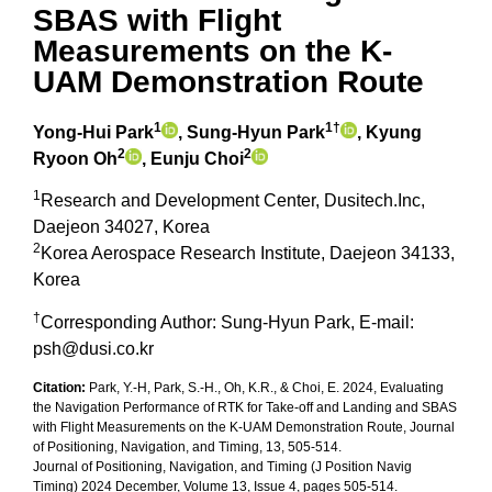
SBAS with Flight
Measurements on the K-
UAM Demonstration Route
1
1†
Yong-Hui Park
, Sung-Hyun Park
, Kyung
2
2
Ryoon Oh
, Eunju Choi
1
Research and Development Center, Dusitech.Inc,
Daejeon 34027, Korea
2
Korea Aerospace Research Institute, Daejeon 34133,
Korea
†
Corresponding Author: Sung-Hyun Park
,
E-mail:
psh@dusi.co.kr
Citation:
Park, Y.-H, Park, S.-H., Oh, K.R., & Choi, E. 2024, Evaluating
the Navigation Performance of RTK for Take-off and Landing and SBAS
with Flight Measurements on the K-UAM Demonstration Route, Journal
of Positioning, Navigation, and Timing, 13, 505-514.
Journal of Positioning, Navigation, and Timing (J Position Navig
Timing) 2024 December, Volume 13, Issue 4, pages 505-514.