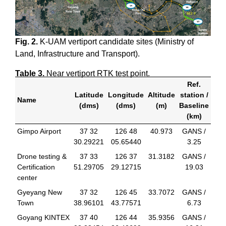
Fig. 2.
K-UAM vertiport candidate sites (Ministry of
Land, Infrastructure and Transport).
Table 3.
Near vertiport RTK test point.
Ref.
Latitude
Longitude
Altitude
station /
Name
(dms)
(dms)
(m)
Baseline
(km)
Gimpo Airport
37 32
126 48
40.973
GANS /
30.29221
05.65440
3.25
Drone testing &
37 33
126 37
31.3182
GANS /
Certification
51.29705
29.12715
19.03
center
Gyeyang New
37 32
126 45
33.7072
GANS /
Town
38.96101
43.77571
6.73
Goyang KINTEX
37 40
126 44
35.9356
GANS /