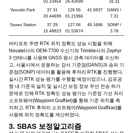
02.23454
26.42699
16.31
Yeouido Park
37 31
126 55
41.6937
GANS /
20.44699
01.21966
7.31
Suseo Station
37 29
127 06
45.1686
SONP /
15.48823
01.53674
3.78
버티포트 주변 RTK 위치 정확도 성능 시험을 위해
Novatel사의 OEM-7700 수신기와 Trimble사의 Zephyr
3 안테나를 사용해 GNSS 원시 관측 데이터를 수신하
고, 서울시에서 운용하는 강서 기준점(GANS)과 송파 기
준점(SONP) 데이터를 활용해 후처리 RTK를 진행했다.
실시간 RTK 성능 평가를 수행할 예정이었으나, 김포공
항 내 기준국 설치 및 실시간 보정 정보 무선 전송 허가
문제로 인해 RTK 정확도 성능 평가는 기준점 기선 처리
소프트웨어(Waypoint GrafNet)를 통해 기준 위치를 측
지하고, RTK 후처리 소프트웨어(Waypoint GrafNav)를
사용해 위치 정확도를 계산하였다.
3. SBAS 보정알고리즘