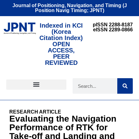
Journal of Positioning, Navigation, and Timing (J
Position Navig Timing; JPNT)
Indexed in KCI
pISSN 2288-8187
eISSN 2289-0866
(Korea
Citation Index)
OPEN
ACCESS,
PEER
REVIEWED
FOR CONTRIBUTORS
RESEARCH ARTICLE
Evaluating the Navigation
Performance of RTK for
Take-off and Landing and