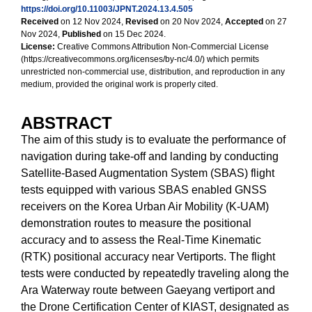
https://doi.org/10.11003/JPNT.2024.13.4.505
Received
on 12 Nov 2024,
Revised
on 20 Nov 2024,
Accepted
on 27
Nov 2024,
Published
on 15 Dec 2024.
License:
Creative Commons Attribution Non-Commercial License
(https://creativecommons.org/licenses/by-nc/4.0/) which permits
unrestricted non-commercial use, distribution, and reproduction in any
medium, provided the original work is properly cited.
ABSTRACT
The aim of this study is to evaluate the performance of
navigation during take-off and landing by conducting
Satellite-Based Augmentation System (SBAS) flight
tests equipped with various SBAS enabled GNSS
receivers on the Korea Urban Air Mobility (K-UAM)
demonstration routes to measure the positional
accuracy and to assess the Real-Time Kinematic
(RTK) positional accuracy near Vertiports. The flight
tests were conducted by repeatedly traveling along the
Ara Waterway route between Gaeyang vertiport and
the Drone Certification Center of KIAST, designated as