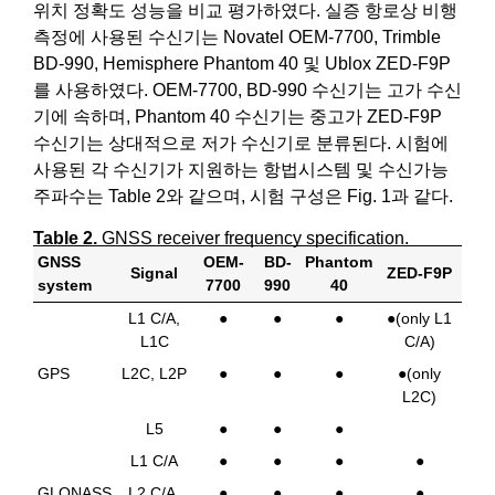
위치 정확도 성능을 비교 평가하였다. 실증 항로상 비행
측정에 사용된 수신기는 Novatel OEM-7700, Trimble
BD-990, Hemisphere Phantom 40 및 Ublox ZED-F9P
를 사용하였다. OEM-7700, BD-990 수신기는 고가 수신
기에 속하며, Phantom 40 수신기는 중고가 ZED-F9P
수신기는 상대적으로 저가 수신기로 분류된다. 시험에
사용된 각 수신기가 지원하는 항법시스템 및 수신가능
주파수는 Table 2와 같으며, 시험 구성은 Fig. 1과 같다.
Table 2.
GNSS receiver frequency specification.
GNSS
OEM-
BD-
Phantom
Signal
ZED-F9P
system
7700
990
40
L1 C/A,
●
●
●
●(only L1
L1C
C/A)
GPS
L2C, L2P
●
●
●
●(only
L2C)
L5
●
●
●
L1 C/A
●
●
●
●
GLONASS
L2 C/A,
●
●
●
●