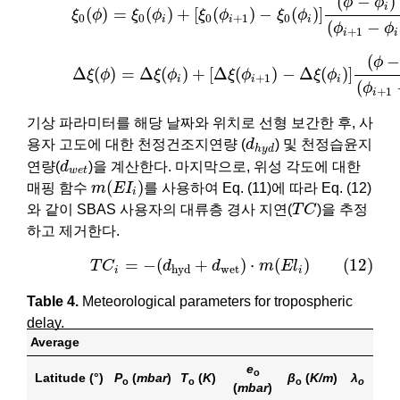
(
−
)
ϕ
ϕ
i
(
)
=
(
)
+
[
(
)
−
(
)
]
ξ
ϕ
ξ
ϕ
ξ
ϕ
ξ
ϕ
0
0
0
+
1
0
i
i
i
(
−
ϕ
ϕ
+
1
i
i
(11)
Δ
ξ
(
ϕ
)
=
Δ
ξ
(
ϕ
i
)
+
[
Δ
ξ
(
ϕ
i
+
1
)
−
Δ
ξ
(
ϕ
i
)
]
(
ϕ
−
ϕ
i
)
(
ϕ
i
(
−
ϕ
Δ
(
)
=
Δ
(
)
+
[
Δ
(
)
−
Δ
(
)
]
ξ
ϕ
ξ
ϕ
ξ
ϕ
ξ
ϕ
+
1
i
i
i
(
ϕ
+
1
i
기상 파라미터를 해당 날짜와 위치로 선형 보간한 후, 사
d
h
y
d
용자 고도에 대한 천정건조지연량 (
d
) 및 천정습윤지
h
y
d
d
w
e
t
연량(
d
)을 계산한다. 마지막으로, 위성 각도에 대한
w
e
t
m
(
E
I
i
)
(
)
매핑 함수
m
E
I
를 사용하여 Eq. (11)에 따라 Eq. (12)
i
T
C
와 같이 SBAS 사용자의 대류층 경사 지연(
T
C
)을 추정
하고 제거한다.
(12)
T
C
i
=
−
(
d
h
y
d
+
d
w
e
t
)
⋅
m
(
E
l
i
)
=
−
(
+
)
⋅
(
)
(12)
T
C
d
d
m
E
l
w
e
t
h
y
d
i
i
Table 4.
Meteorological parameters for tropospheric
delay.
Average
e
o
Latitude (°)
P
(
mbar
)
T
(
K
)
β
(
K/m
)
λ
o
o
o
o
(
mbar
)