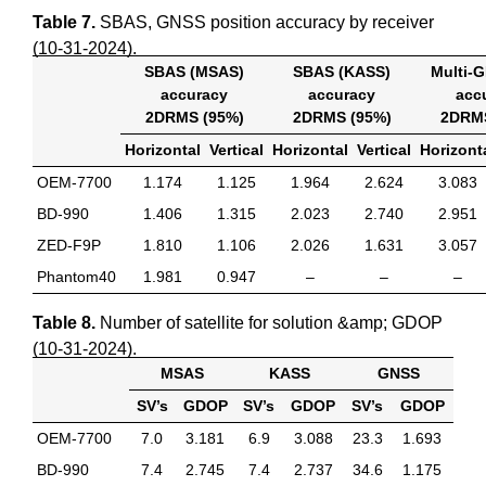
Table 7.
SBAS, GNSS position accuracy by receiver
(10-31-2024).
SBAS (MSAS)
SBAS (KASS)
Multi-
accuracy
accuracy
acc
2DRMS (95%)
2DRMS (95%)
2DRMS
Horizontal
Vertical
Horizontal
Vertical
Horizont
OEM-7700
1.174
1.125
1.964
2.624
3.083
BD-990
1.406
1.315
2.023
2.740
2.951
ZED-F9P
1.810
1.106
2.026
1.631
3.057
Phantom40
1.981
0.947
–
–
–
Table 8.
Number of satellite for solution &amp; GDOP
(10-31-2024).
MSAS
KASS
GNSS
SV’s
GDOP
SV’s
GDOP
SV’s
GDOP
OEM-7700
7.0
3.181
6.9
3.088
23.3
1.693
BD-990
7.4
2.745
7.4
2.737
34.6
1.175