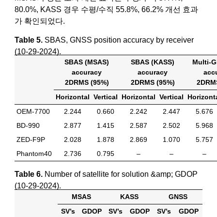
80.0%, KASS 경우 수평/수직 55.8%, 66.2% 개선 효과
가 확인되었다.
Table 5.
SBAS, GNSS position accuracy by receiver
(10-29-2024).
SBAS (MSAS)
SBAS (KASS)
Multi-
accuracy
accuracy
acc
2DRMS (95%)
2DRMS (95%)
2DRMS
Horizontal
Vertical
Horizontal
Vertical
Horizont
OEM-7700
2.244
0.660
2.242
2.447
5.676
BD-990
2.877
1.415
2.587
2.502
5.968
ZED-F9P
2.028
1.878
2.869
1.070
5.757
Phantom40
2.736
0.795
–
–
–
Table 6.
Number of satellite for solution &amp; GDOP
(10-29-2024).
MSAS
KASS
GNSS
SV’s
GDOP
SV’s
GDOP
SV’s
GDOP