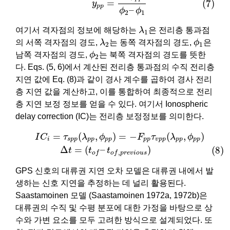
=
(7)
y
p
p
–
ϕ
ϕ
2
1
λ
1
여기서 격자점의 정보에 해당하는
λ
은 전리층 통과점
1
λ
2
ϕ
1
의 서쪽 격자점의 경도,
λ
는 동쪽 격자점의 경도,
ϕ
은
2
1
ϕ
2
남쪽 격자점의 경도,
ϕ
는 북쪽 격자점의 경도를 뜻한
2
다. Eqs. (5, 6)에서 계산된 전리층 통과점의 수직 전리층
지연 값에 Eq. (8)과 같이 경사 계수를 곱하여 경사 전리
층 지연 값을 계산하고, 이를 통합하여 최종적으로 전리
층 지연 보정 정보를 얻을 수 있다. 여기서 Ionospheric
delay correction (IC)는 전리층 보정정보를 의미한다.
I
C
i
=
τ
s
p
p
(
λ
p
p
,
ϕ
p
p
)
=
−
F
p
p
τ
v
p
p
(
λ
p
p
,
ϕ
p
p
)
(8)
Δ
t
=
(
t
o
f
=
(
,
)
=
−
(
,
)
I
C
τ
λ
ϕ
F
τ
λ
ϕ
i
s
p
p
p
p
p
p
p
p
v
p
p
p
p
p
p
Δ
=
(
–
)
(8)
t
t
t
,
o
f
o
f
p
r
e
v
i
o
u
s
GPS 신호의 대류권 지연 오차 모델은 대류권 내에서 발
생하는 신호 지연을 추정하는 데 널리 활용된다.
Saastamoinen 모델 (Saastamoinen 1972a, 1972b)은
대류권의 수직 및 수평 분포에 대한 가정을 바탕으로 상
수와 가변 요소를 모두 고려한 방식으로 설계되었다. 또