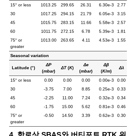
15° or less
1013.25
299.65
26.31
6.30e-3
2.77
30
1017.25
294.15
21.79
6.05e-3
3.15
45
1015.75
283.15
11.66
5.58e-3
2.57
60
1011.75
272.15
6.78
5.39e-3
1.81
75° or
1013.00
263.65
4.11
4.53e-3
1.55
greater
Seasonal variation
ΔP
Δe
Δβ
Latitude (°)
ΔT
(
K
)
Δλ
(
mbar
)
(
mbar
)
(
K/m
)
15° or less
0.00
0.00
0.00
0.00e-3
0.00
30
-3.75
7.00
8.85
0.25e-3
0.33
45
-2.25
11.00
7.24
0.32e-3
0.34
60
-1.75
15.00
5.62
0.81e-3
0.46
75° or
-0.50
14.50
3.39
0.62e-3
0.30
greater
4. 항로상 SBAS와 버티포트 RTK 위