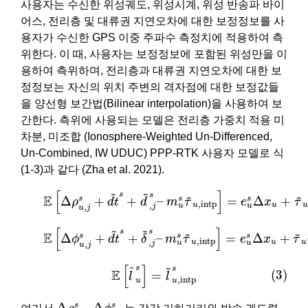
사용자는 수신한 위성궤도, 위성시계, 위성 반송파 바이
어스, 전리층 및 대류권 지연오차에 대한 보정정보를 사
용자가 수신한 GPS 이중 주파수 측정치에 적용하여 측
위한다. 이 때, 사용자는 보정정보에 포함된 위성만을 이
용하여 측위하며, 전리층과 대류권 지연오차에 대한 보
정정보는 자신의 위치 주변의 격자점에 대한 보정값들
을 양선형 보간법(Bilinear interpolation)을 사용하여 보
간한다. 측위에 사용되는 모델은 전리층 가중치 적용 미
차분, 미조합 (Ionosphere-Weighted Un-Differenced,
Un-Combined, IW UDUC) PPP-RTK 사용자 모델로 식
(1-3)과 같다 (Zha et al. 2021).
(1)
E
[
Δ
ρ
u
,
j
s
+
d
t
~
s
+
d
~
,
j
s
–
m
u
s
τ
~
u
,
intp
]
=
e
u
s
Δ
x
u
+
~
~
[
]
~
~
s
s
E
Δ
+
+
–
=
Δ
+
s
s
s
ρ
d
t
d
m
τ
e
x
τ
,
intp
,
u
u
u
u
u
,
j
u
j
(2)
E
[
Δ
ϕ
u
,
j
s
+
d
t
~
s
+
δ
~
,
j
s
–
m
u
s
τ
~
u
,
intp
]
=
e
u
s
Δ
x
u
+
τ
~
~
[
]
~
~
s
s
E
Δ
+
+
–
=
Δ
+
s
s
s
ϕ
d
t
δ
m
τ
e
x
τ
,
intp
,
u
u
u
u
u
,
j
u
j
(3)
E
[
l
^
u
s
]
=
l
~
u
,
intp
s
~
[
]
s
s
^
E
(3)
=
l
l
,
intp
u
u
Δ
ρ
u
,
j
s
Δ
ϕ
u
,
j
s
Δ
Δ
s
s