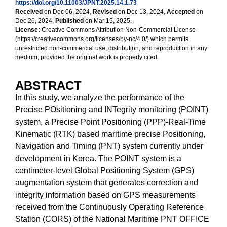
https://doi.org/10.11003/JPNT.2025.14.1.73
Received
on Dec 06, 2024,
Revised
on Dec 13, 2024,
Accepted
on
Dec 26, 2024,
Published
on Mar 15, 2025.
License:
Creative Commons Attribution Non-Commercial License
(https://creativecommons.org/licenses/by-nc/4.0/) which permits
unrestricted non-commercial use, distribution, and reproduction in any
medium, provided the original work is properly cited.
ABSTRACT
In this study, we analyze the performance of the
Precise POsitioning and INTegrity monitoring (POINT)
system, a Precise Point Positioning (PPP)-Real-Time
Kinematic (RTK) based maritime precise Positioning,
Navigation and Timing (PNT) system currently under
development in Korea. The POINT system is a
centimeter-level Global Positioning System (GPS)
augmentation system that generates correction and
integrity information based on GPS measurements
received from the Continuously Operating Reference
Station (CORS) of the National Maritime PNT OFFICE