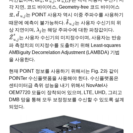
,
,
u
u
j
u
G
F
각 지연, 코드 바이어스, Geometry-free 코드 바이어스
d
~
u
,
j
~
로,
d
는 POINT 사용자 역시 이중 주파수를 사용하기
,
u
j
δ
~
u
,
j
~
때문에 예측이 불가능하다.
δ
는 사용자 수신기의 위
,
u
j
λ
j
상 지연이며,
λ
는 해당 주파수에 대한 파장값이다.
j
Z
~
u
,
j
s
~
s
Z
는 사용자 수신기의 미지정수이며, 사용자는 반송
,
u
j
파 측정치의 미지정수를 도출하기 위해 Least-squares
AMBiguity Decorrelation Adjustment (LAMBDA) 기법
을 사용한다.
현재 POINT 정보를 사용하기 위해서는 Fig. 2와 같이
POINTer 수신플랫폼을 사용해야 한다. 수신플랫폼은
센티미터급 측위 성능을 내기 위해서 NovAtel사
OEM7720 모듈이 장착되어 있으며, LTE, UHD, 그리고
DMB 망을 통해 모두 보정정보를 수신할 수 있도록 설계
되었다.