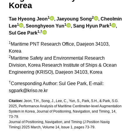
Korea
1
2
Tae Hyeong Jeon
, Jaeyoung Song
, Cheolmin
1
1
1
Lee
, Seonghyeon Yun
, Sang Hyun Park
,
1,†
Sul Gee Park
1
Maritime PNT Research Office, Daejeon 34103,
Korea
2
Maritime Safety and Environmental Research
Division, Korea Research Institute of Ships & Ocean
Engineering (KRISO), Daejeon 34103, Korea
†
Corresponding Author: Sul Gee Park
, E-mail:
sgpark@kriso.re.kr
Citation:
Jeon, T.H., Song, J., Lee, C., Yun, S., Park, S.H., & Park, S.G.
2025, Performance Analysis of Maritime Centimeter-level Augmentation
System in Korea, Journal of Positioning, Navigation, and Timing, 14,
73-79.
Journal of Positioning, Navigation, and Timing (J Position Navig
Timing) 2025 March, Volume 14, Issue 1, pages 73-79.