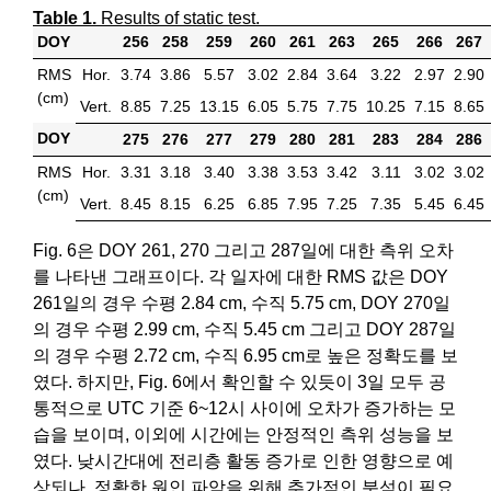
Table 1.
Results of static test.
DOY
256
258
259
260
261
263
265
266
267
RMS
Hor.
3.74
3.86
5.57
3.02
2.84
3.64
3.22
2.97
2.90
(cm)
Vert.
8.85
7.25
13.15
6.05
5.75
7.75
10.25
7.15
8.65
DOY
275
276
277
279
280
281
283
284
286
RMS
Hor.
3.31
3.18
3.40
3.38
3.53
3.42
3.11
3.02
3.02
(cm)
Vert.
8.45
8.15
6.25
6.85
7.95
7.25
7.35
5.45
6.45
Fig. 6은 DOY 261, 270 그리고 287일에 대한 측위 오차
를 나타낸 그래프이다. 각 일자에 대한 RMS 값은 DOY
261일의 경우 수평 2.84 cm, 수직 5.75 cm, DOY 270일
의 경우 수평 2.99 cm, 수직 5.45 cm 그리고 DOY 287일
의 경우 수평 2.72 cm, 수직 6.95 cm로 높은 정확도를 보
였다. 하지만, Fig. 6에서 확인할 수 있듯이 3일 모두 공
통적으로 UTC 기준 6~12시 사이에 오차가 증가하는 모
습을 보이며, 이외에 시간에는 안정적인 측위 성능을 보
였다. 낮시간대에 전리층 활동 증가로 인한 영향으로 예
상되나, 정확한 원인 파악을 위해 추가적인 분석이 필요