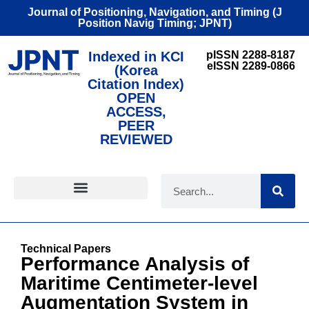
Journal of Positioning, Navigation, and Timing (J
Position Navig Timing; JPNT)
Indexed in KCI
pISSN 2288-8187
eISSN 2289-0866
(Korea
Citation Index)
OPEN
ACCESS,
PEER
REVIEWED
FOR CONTRIBUTORS
Technical Papers
Performance Analysis of
Maritime Centimeter-level
Augmentation System in