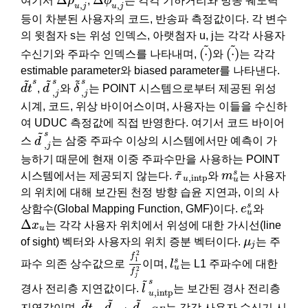
여기서
ρ
,
ϕ
는 각각 기하거리와 방송 궤도력
,
,
u
j
u
j
등이 차분된 사용자의 코드, 반송파 측정값이다. 각 변수
의 윗첨자 s는 위성 인덱스, 아랫첨자 u, j는 각각 사용자
(
⋅
)
~
(
⋅
)
~
~
~
(
⋅
)
(
⋅
)
수신기와 주파수 인덱스를 나타내며,
와
는 각각
estimable parameter와 biased parameter를 나타낸다.
d
t
~
s
δ
~
,
j
s
d
~
,
j
s
~
~
~
s
s
s
d
t
,
d
와
δ
는 POINT 시스템으로부터 제공된 위성
,
,
j
j
시계, 코드, 위상 바이어스이며, 사용자는 이들을 수신하
여 UDUC 측정값에 직접 반영한다. 여기서 코드 바이어
d
~
,
j
s
~
s
스
d
는 삼중 주파수 이상의 시스템에서만 예측이 가
,
j
능하기 때문에 현재 이중 주파수만을 사용하는 POINT
τ
~
u
,
intp
m
u
s
~
s
시스템에서는 제공되지 않는다.
τ
와
m
는 사용자
,
intp
u
u
의 위치에 대해 보간된 천정 방향 습윤 지연과, 이의 사
e
u
s
s
상함수(Global Mapping Function, GMF)이다.
e
와
u
Δ
x
u
Δ
x
는 각각 사용자 위치에서 위성에 대한 가시선(line
u
μ
j
of sight) 벡터와 사용자의 위치 증분 벡터이다.
μ
는 주
j
f
1
2
f
j
2
2
l
u
s
f
1
s
파수 의존 상수값으로
이며,
l
는 L1 주파수에 대한
u
2
f
j
l
~
u
,
intp
s
~
s
경사 전리층 지연값이다.
l
는 보간된 경사 전리층
,
intp
u
d
t
~
u
d
~
u
,
j
d
~
u
,
G
F
~
~
~
지연값이며,
d
t
,
d
,
d
는 각각 사용자 수신기 시