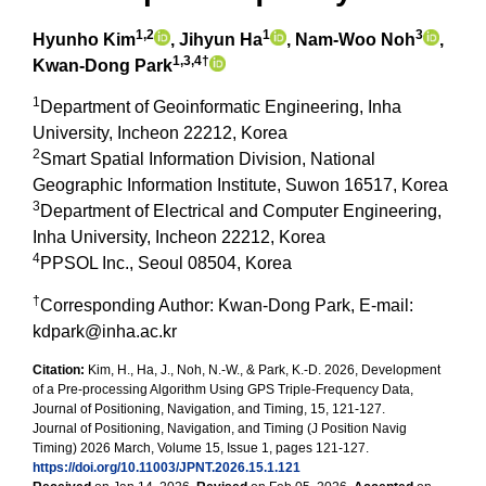
1,2
1
3
Hyunho Kim
, Jihyun Ha
, Nam-Woo Noh
,
1,3,4
†
Kwan-Dong Park
1
Department of Geoinformatic Engineering, Inha
University, Incheon 22212, Korea
2
Smart Spatial Information Division, National
Geographic Information Institute, Suwon 16517, Korea
3
Department of Electrical and Computer Engineering,
Inha University, Incheon 22212, Korea
4
PPSOL Inc., Seoul 08504, Korea
†
Corresponding Author: Kwan-Dong Park, E-mail:
kdpark@inha.ac.kr
Citation:
Kim, H., Ha, J., Noh, N.-W., & Park, K.-D. 2026, Development
of a Pre-processing Algorithm Using GPS Triple-Frequency Data,
Journal of Positioning, Navigation, and Timing, 15, 121-127.
Journal of Positioning, Navigation, and Timing (J Position Navig
Timing) 2026 March, Volume 15, Issue 1, pages 121-127.
https://doi.org/10.11003/JPNT.2026.15.1.121