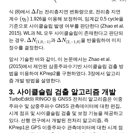
Δ
I
Δ
식 (8)에서
I
는 전리층지연 변화량으로, 전리층 지연
(
η
2
)
(
)
계수
η
1.926을 이용해 보정하며, 임계값 0.5 cycle을
2
기준으로 사이클슬립 발생 여부를 판단한다 (Zhao et al.
2015). WL과 NL 모두 사이클슬립이 존재한다고 판단되
Δ
N
(
1
,
0
,
−
1
)
Δ
N
(
2
,
−
1
,
0
)
Δ
Δ
는 경우,
N
과
N
을 반올림하여 미지
(
1
,
0
,
−
1
)
(
2
,
−
1
,
0
)
정수를 결정한다.
앞서 기술한 바와 같이, 이 논문에서는 Zhao et al.
(2015)에서 제안된 삼중주파수기반 사이클슬립 검출 방
법을 이용하여 KPrep2를 구현하였다. 3장에서 알고리
즘 개발 방법을 설명한다.
3. 사이클슬립 검출 알고리즘 개발
TurboEdit와 RINGO 등 GNSS 전처리 알고리즘은 이중
주파수 및 삼중주파수 GNSS 관측데이터에 대한 편집,
시계 점프 및 사이클슬립 검출 및 보정 기능을 제공하고
있다. 선행 연구에서 개발된 전처리 알고리즘, 즉
KPrep1은 GPS 이중주파수 관측데이터에 대한 시계 점