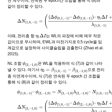
연 계수이며, 연속된 두 epoch간 조합을 통해 식 (6)과
같이 정리할 수 있다.
(6)
Δ
N
(
1
,
0
,
−
1
)
=
(
(
Δ
ϕ
(
0
,
1
,
−
1
)
–
Δ
ϕ
(
1
,
0
,
−
1
)
)
–
η
1
Δ
I
+
Δ
(
(
Δ
–
Δ
)
–
Δ
ϕ
ϕ
η
I
1
(
0
,
1
,
−
1
)
(
1
,
0
,
−
1
)
Δ
=
N
(
1
,
0
,
−
1
)
λ
(
1
,
0
,
−
1
)
η
1
Δ
I
Δ
이때, 전리층 항
η
I
는 WL의 파장에 비해 매우 작은
1
값이므로 무시하며, EWL과 마찬가지로 0.5 cycle을 임
계값으로 설정하여 사이클슬립을 검출한다 (Zhao et al.
2015).
ϕ
(
2
,
−
1
,
0
)
NL 조합
ϕ
은 WL을 적용하여 식 (7)과 같이 나타
(
2
,
−
1
,
0
)
η
2
=
β
(
1
,
0
,
−
1
)
−
β
(
2
,
−
1
,
0
)
=
−
낼 수 있다. 여기서
η
β
β
으로 전리
2
(
1
,
0
,
−
1
)
(
2
,
−
1
,
0
)
층 지연계수이며, 식 (7)은 연속된 두 epoch 간 조합을
통해 식 (8)과 같이 정리할 수 있다.
(7)
ϕ
(
1
,
0
,
−
1
)
–
ϕ
(
2
,
−
1
,
0
)
=
N
(
2
,
−
1
,
0
)
λ
(
2
,
−
1
,
0
)
–
N
(
1
,
0
,
–
=
–
ϕ
ϕ
N
λ
N
λ
(
1
,
0
,
−
1
)
(
2
,
−
1
,
0
)
(
2
,
−
1
,
0
)
(
2
,
−
1
,
0
)
(
1
,
0
,
−
1
)
(8)
Δ
N
(
2
,
−
1
,
0
)
=
(
(
Δ
ϕ
(
1
,
0
,
−
1
)
–
Δ
ϕ
(
2
,
−
1
,
0
)
)
–
η
2
Δ
I
+
Δ
(
(
Δ
–
Δ
)
–
Δ
ϕ
ϕ
η
I
2
(
1
,
0
,
−
1
)
(
2
,
−
1
,
0
)
Δ
=
N
(
2
,
−
1
,
0
)
λ
(
2
,
−
1
,
0
)