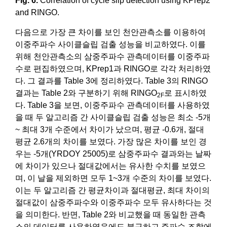
Fig. 6.
Correlation of cycle slip detection using KPrep2
and RINGO.
다음으로 가장 큰 차이를 보인 천안관측소를 이용하여
이중주파수 사이클슬립 검출 성능을 비교하였다. 이를
위해 천안관측소의 삼중주파수 관측데이터를 이중주파
수로 편집하였으며, KPrep1과 RINGO로 각각 처리하였
다. 그 결과를 Table 3에 정리하였다. Table 3의 RINGO
결과는 Table 2와 구분하기 위해 RINGO
로 표시하였
2F
다. Table 3을 보면, 이중주파수 관측데이터를 사용하였
을 때 두 알고리즘 간 사이클슬립 검출 성능은 최소 -5개
~ 최대 3개 수준에서 차이가 났으며, 평균 -0.6개, 절대
평균 2.6개의 차이를 보였다. 가장 많은 차이를 보인 경
우는 -5개(YRDOY 25005)로 삼중주파수 결과와는 날짜
에 차이가 있으나 절대값에서는 유사한 수치를 보였으
며, 이 날을 제외하면 모두 1~3개 수준의 차이를 보였다.
이는 두 알고리즘 간 평균차이과 절대평균, 최대 차이의
절대값이 삼중주파수와 이중주파수 모두 유사하다는 것
을 의미한다. 반면, Table 2와 비교했을 때 동일한 관측
소의 데이터를 사용하였음에도 불구하고 주파수 조합에