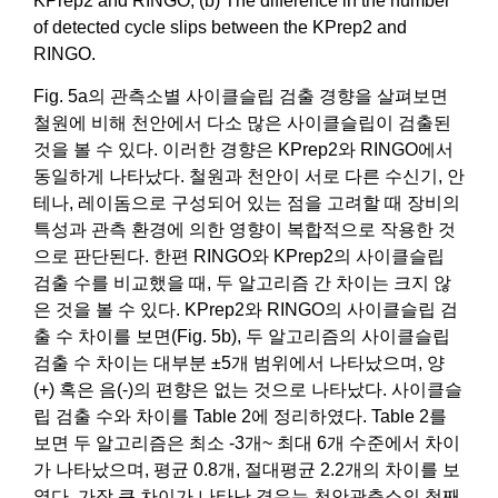
KPrep2 and RINGO, (b) The difference in the number
of detected cycle slips between the KPrep2 and
RINGO.
Fig. 5a의 관측소별 사이클슬립 검출 경향을 살펴보면
철원에 비해 천안에서 다소 많은 사이클슬립이 검출된
것을 볼 수 있다. 이러한 경향은 KPrep2와 RINGO에서
동일하게 나타났다. 철원과 천안이 서로 다른 수신기, 안
테나, 레이돔으로 구성되어 있는 점을 고려할 때 장비의
특성과 관측 환경에 의한 영향이 복합적으로 작용한 것
으로 판단된다. 한편 RINGO와 KPrep2의 사이클슬립
검출 수를 비교했을 때, 두 알고리즘 간 차이는 크지 않
은 것을 볼 수 있다. KPrep2와 RINGO의 사이클슬립 검
출 수 차이를 보면(Fig. 5b), 두 알고리즘의 사이클슬립
검출 수 차이는 대부분 ±5개 범위에서 나타났으며, 양
(+) 혹은 음(-)의 편향은 없는 것으로 나타났다. 사이클슬
립 검출 수와 차이를 Table 2에 정리하였다. Table 2를
보면 두 알고리즘은 최소 -3개~ 최대 6개 수준에서 차이
가 나타났으며, 평균 0.8개, 절대평균 2.2개의 차이를 보
였다. 가장 큰 차이가 나타난 경우는 천안관측소의 첫째