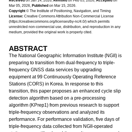
Received
on Jan 14, 2026,
Revised
on Feb 05, 2026,
Accepted
on
Mar 05, 2026,
Published
on Mar 15, 2026.
Copyright
© The Institute of Positioning, Navigation, and Timing
License:
Creative Commons Attribution Non-Commercial License
(https://creativecommons.org/licenses/by-nc/4.0/) which permits
unrestricted non-commercial use, distribution, and reproduction in any
medium, provided the original work is properly cited.
ABSTRACT
The National Geographic Information Institute (NGII) is
preparing to transition from dual-frequency to triple-
frequency GNSS data services by upgrading
equipment at 99 Continuously Operating Reference
Stations (CORS) in Korea. In response to this
transition, this paper proposes an enhanced cycle slip
detection algorithm based on a pre-processing
algorithm (KPrep1) from previous research to support
triple-frequency observations and analyzed its
performance. For performance validation, five days of
triple-frequency data collected from NGII-operated