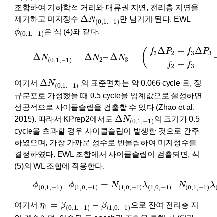
조합하여 기하학적 거리와 대류권 지연, 전리층 지연을
Δ
N
(
0
,
1
,
−
1
)
Δ
제거하고 미지정수
N
만 남기게 된다. EWL
(
0
,
1
,
−
1
)
ϕ
(
0
,
1
,
−
1
)
ϕ
은 식 (4)와 같다.
(
0
,
1
,
−
1
)
(4)
Δ
N
(
0
,
1
,
−
1
)
=
Δ
N
2
–
Δ
N
3
=
(
f
2
Δ
P
2
+
f
3
Δ
P
3
f
2
+
f
3
–
Δ
+
Δ
(
f
P
f
P
2
2
3
3
Δ
=
Δ
–
Δ
=
N
N
N
2
3
(
0
,
1
,
−
1
)
+
f
f
2
3
Δ
N
(
0
,
1
,
−
1
)
Δ
여기서
N
의 표준편차는 약 0.066 cycle 로, 정
(
0
,
1
,
−
1
)
규분포로 가정했을 때 0.5 cycle을 임계값으로 설정하면
성공적으로 사이클슬립을 검출할 수 있다 (Zhao et al.
Δ
N
(
0
,
1
,
−
1
)
Δ
2015). 따라서 KPrep2에서도
N
의 크기가 0.5
(
0
,
1
,
−
1
)
cycle을 초과할 경우 사이클슬립이 발생한 것으로 간주
하였으며, 가장 가까운 정수로 반올림하여 미지정수를
결정하였다. EWL 조합에서 사이클슬립이 검출되면, 식
(5)의 WL 조합에 적용한다.
(5)
ϕ
(
0
,
1
,
−
1
)
–
ϕ
(
1
,
0
,
−
1
)
=
N
(
1
,
0
,
−
1
)
λ
(
1
,
0
,
−
1
)
–
N
(
0
,
1
,
–
=
–
ϕ
ϕ
N
λ
N
λ
(
0
,
1
,
−
1
)
(
1
,
0
,
−
1
)
(
1
,
0
,
−
1
)
(
1
,
0
,
−
1
)
(
0
,
1
,
−
1
)
η
1
=
β
(
0
,
1
,
−
1
)
−
β
(
1
,
0
,
−
1
)
=
−
여기서
η
β
β
으로 잔여 전리층 지
1
(
0
,
1
,
−
1
)
(
1
,
0
,
−
1
)