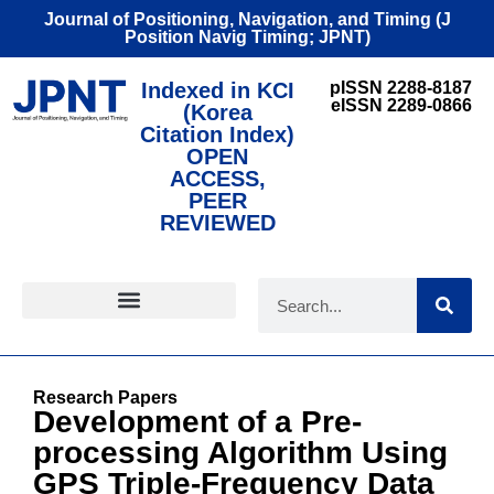
Journal of Positioning, Navigation, and Timing (J
Position Navig Timing; JPNT)
Indexed in KCI
pISSN 2288-8187
eISSN 2289-0866
(Korea
Citation Index)
OPEN
ACCESS,
PEER
REVIEWED
FOR CONTRIBUTORS
Research Papers
Development of a Pre-
processing Algorithm Using
GPS Triple-Frequency Data