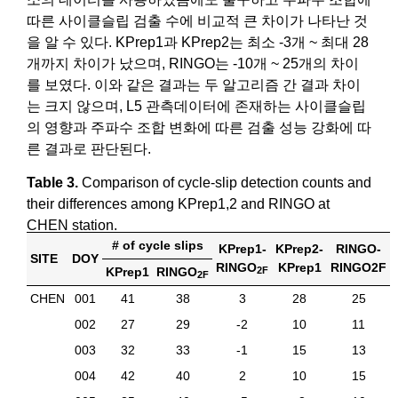
따른 사이클슬립 검출 수에 비교적 큰 차이가 나타난 것
을 알 수 있다. KPrep1과 KPrep2는 최소 -3개 ~ 최대 28
개까지 차이가 났으며, RINGO는 -10개 ~ 25개의 차이
를 보였다. 이와 같은 결과는 두 알고리즘 간 결과 차이
는 크지 않으며, L5 관측데이터에 존재하는 사이클슬립
의 영향과 주파수 조합 변화에 따른 검출 성능 강화에 따
른 결과로 판단된다.
Table 3.
Comparison of cycle-slip detection counts and
their differences among KPrep1,2 and RINGO at
CHEN station.
# of cycle slips
KPrep1-
KPrep2-
RINGO-
SITE
DOY
RINGO
KPrep1
RINGO2F
KPrep1
RINGO
2F
2F
CHEN
001
41
38
3
28
25
002
27
29
-2
10
11
003
32
33
-1
15
13
004
42
40
2
10
15