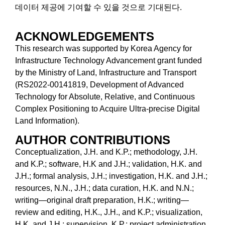
데이터 제공에 기여할 수 있을 것으로 기대된다.
ACKNOWLEDGEMENTS
This research was supported by Korea Agency for
Infrastructure Technology Advancement grant funded
by the Ministry of Land, Infrastructure and Transport
(RS2022-00141819, Development of Advanced
Technology for Absolute, Relative, and Continuous
Complex Positioning to Acquire Ultra-precise Digital
Land Information).
AUTHOR CONTRIBUTIONS
Conceptualization, J.H. and K.P.; methodology, J.H.
and K.P.; software, H.K and J.H.; validation, H.K. and
J.H.; formal analysis, J.H.; investigation, H.K. and J.H.;
resources, N.N., J.H.; data curation, H.K. and N.N.;
writing—original draft preparation, H.K.; writing—
review and editing, H.K., J.H., and K.P.; visualization,
H.K. and J.H.; supervision, K.P.; project administration,