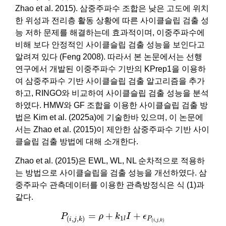
Zhao et al. 2015). 삼중주파수 조합은 낮은 고도에 위치
한 위성과 전리층 활동 상황에 따른 사이클슬립 검출 성
능 저하 문제를 해결하는데 효과적이며, 이중주파수에
비해 보다 안정적인 사이클슬립 검출 성능을 보인다고
알려져 있다 (Feng 2008). 따라서 본 논문에서는 선행
연구에서 개발된 이중주파수 기반의 KPrep1을 이용하
여 삼중주파수 기반 사이클슬립 검출 알고리즘을 추가
하고, RINGO와 비교하여 사이클슬립 검출 성능을 분석
하였다. HMW와 GF 조합을 이용한 사이클슬립 검출 방
법은 Kim et al. (2025a)에 기술한바 있으며, 이 논문에
서는 Zhao et al. (2015)이 제안한 삼중주파수 기반 사이
클슬립 검출 방법에 대해 소개한다.
Zhao et al. (2015)은 EWL, WL, NL 순차적으로 적용하
는 방법으로 사이클슬립을 검출 성능을 개선하였다. 삼
중주파수 관측데이터를 이용한 관측방정식은 식 (1)과
같다.
P
(
i
,
j
,
k
)
=
ρ
+
k
1
l
I
+
ϵ
P
(
i
,
j
,
k
)
=
+
+
P
ρ
k
I
ϵ
1
(
,
,
)
P
l
i
j
k
(
,
,
)
i
j
k