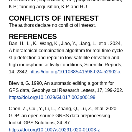
K.P.; funding acquisition, K.P. and H.J.
CONFLICTS OF INTEREST
The authors declare no conflict of interest.
REFERENCES
Ban, H., Li, K., Wang, K., Jiao, Y., Liang, L., et al. 2024,
A hierarchical combination algorithm for real-time cycle
slip detection and repair in low satellite elevation and
high ionospheric activity conditions, Scientific Reports,
14, 2342.
https://doi.org/10.1038/s41598-024-52902-x
Blewitt, G. 1990, An automatic editing algorithm for
GPS data, Geophysical Research Letters, 17, 199-202.
https://doi.org/10.1029/GL017i003p00199
Chen, Z., Cui, Y., Li, L., Zhang, Q., Lu, Z., et al. 2020,
GDP: an open-source GNSS data preprocessing
toolkit, GPS Solutions, 24, 87.
https://doi.org/10.1007/s10291-020-01003-z