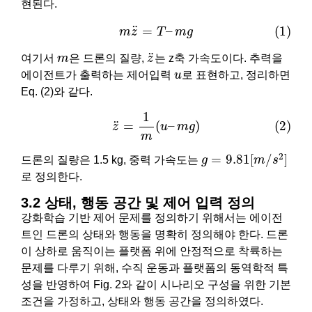
현된다.
(1)
m
z
¨
=
T
–
m
g
¨
=
–
(1)
m
z
T
m
g
z
¨
m
¨
여기서
m
은 드론의 질량,
z
는 z축 가속도이다. 추력을
u
에이전트가 출력하는 제어입력
u
로 표현하고, 정리하면
Eq. (2)와 같다.
(2)
z
¨
=
1
m
(
u
–
m
g
)
1
¨
=
(
–
)
(2)
z
u
m
g
m
g
=
9.81
[
m
/
s
2
]
2
=
9.81
[
/
]
드론의 질량은 1.5 kg, 중력 가속도는
g
m
s
로 정의한다.
3.2 상태, 행동 공간 및 제어 입력 정의
강화학습 기반 제어 문제를 정의하기 위해서는 에이전
트인 드론의 상태와 행동을 명확히 정의해야 한다. 드론
이 상하로 움직이는 플랫폼 위에 안정적으로 착륙하는
문제를 다루기 위해, 수직 운동과 플랫폼의 동역학적 특
성을 반영하여 Fig. 2와 같이 시나리오 구성을 위한 기본
조건을 가정하고, 상태와 행동 공간을 정의하였다.