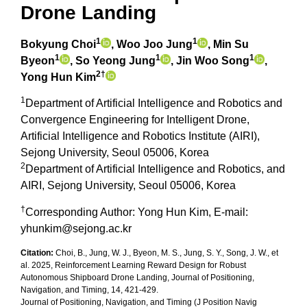
Drone Landing
1
1
Bokyung Choi
, Woo Joo Jung
, Min Su
1
1
1
Byeon
, So Yeong Jung
, Jin Woo Song
,
2†
Yong Hun Kim
1
Department of Artificial Intelligence and Robotics and
Convergence Engineering for Intelligent Drone,
Artificial Intelligence and Robotics Institute (AIRI),
Sejong University, Seoul 05006, Korea
2
Department of Artificial Intelligence and Robotics, and
AIRI, Sejong University, Seoul 05006, Korea
†
Corresponding Author: Yong Hun Kim, E-mail:
yhunkim@sejong.ac.kr
Citation:
Choi, B., Jung, W. J., Byeon, M. S., Jung, S. Y., Song, J. W., et
al. 2025, Reinforcement Learning Reward Design for Robust
Autonomous Shipboard Drone Landing, Journal of Positioning,
Navigation, and Timing, 14, 421-429.
Journal of Positioning, Navigation, and Timing (J Position Navig