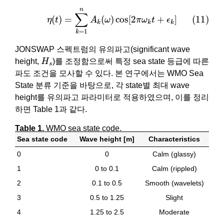
(11)
η
(
t
)
=
∑
k
=
1
n
A
k
(
ω
)
cos
[
2
π
ω
k
t
+
ϵ
k
]
n
∑
(11)
(
)
=
(
)
cos
[
2
+
]
η
t
A
ω
π
ω
t
ϵ
k
k
k
=
1
k
JONSWAP 스펙트럼의 유의파고(significant wave
H
s
height,
H
)를 조정함으로써 특정 sea state 등급에 따른
s
파도 조건을 모사할 수 있다. 본 연구에서는 WMO Sea
State 분류 기준을 바탕으로, 각 state별 최대 wave
height를 유의파고 파라미터로 적용하였으며, 이를 정리
하면 Table 1과 같다.
Table 1.
WMO sea state code.
Sea state code
Wave height [m]
Characteristics
0
0
Calm (glassy)
1
0 to 0.1
Calm (rippled)
2
0.1 to 0.5
Smooth (wavelets)
3
0.5 to 1.25
Slight
4
1.25 to 2.5
Moderate