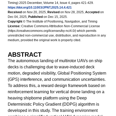
Timing) 2025 December, Volume 14, Issue 4, pages 421-429.
https://doi.org/10.11003/JPNT.2025.14.4.421
Received
on Nov 20, 2025,
Revised
on Nov 28, 2025,
Accepted
on
Dec 04, 2025,
Published
on Dec 15, 2025.
Copyright
© The Institute of Positioning, Navigation, and Timing
License:
Creative Commons Attribution Non-Commercial License
(https://creativecommons.org/licenses/by-nc/4.0/) which permits
unrestricted non-commercial use, distribution, and reproduction in any
medium, provided the original work is properly cited.
ABSTRACT
The autonomous landing of multirotor UAVs on ship
decks is challenging due to wave-induced deck
motion, degraded visibility, Global Positioning System
(GPS) interference, and communication uncertainties.
To address this, a reward design framework based on
reinforcement learning for vertical drone landing on a
heaving shipborne platform using the Deep
Deterministic Policy Gradient (DDPG) algorithm is
developed in this study. The training environment