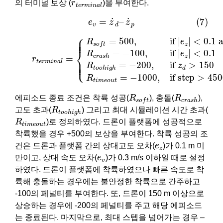
r
t
e
r
m
i
n
a
l
의 터미널 보상 (
r
)을 부여한다.
t
e
r
m
i
n
a
l
(7)
e
v
=
z
˙
d
–
z
˙
p
˙
˙
=
–
(7)
e
z
z
v
p
d
(8)
r
t
e
r
m
i
n
a
l
=
{
R
s
o
f
t
=
500
,
if
|
e
z
|
<
0.1
and
|
e
v
|
≤
0.3
R
⎧
⎪

⎪

=
500
,
if 
|
|
<
0.1
 
⎪
R
e
z
s
o
f
t
⎨
=
−
100
,
if 
|
|
<
0.1
R
e
z
c
r
a
s
h
=
r
⎪

⎪

⎩
⎪
t
e
r
m
i
n
a
l
=
−
200
,
if 
>
150
R
z
t
o
o
h
i
g
h
d
=
−
1000
,
if 
step
>
450
R
t
i
m
e
o
u
t
R
s
o
f
t
R
c
r
a
s
h
에피소드 종료 조건은 착륙 성공(
R
), 충돌(
R
),
c
r
a
s
h
s
o
f
t
R
t
o
o
h
i
g
h
고도 초과(
R
) 그리고 최대 시뮬레이션 시간 초과(
t
o
o
h
i
g
h
R
t
i
m
e
o
u
t
R
)로 정의하였다. 드론이 플랫폼에 성공적으로
t
i
m
e
o
u
t
착륙했을 경우 +500의 보상을 부여한다. 착륙 성공의 조
e
z
건은 드론과 플랫폼 간의 상대고도 오차(
e
)가 0.1 m 미
z
e
v
만이고, 상대 속도 오차(
e
)가 0.3 m/s 이하일 때로 설정
v
하였다. 드론이 플랫폼에 착륙하였으나 빠른 속도로 착
륙해 충돌하는 경우에는 불안정한 착륙으로 간주하고
-100의 페널티를 부여한다. 또, 드론이 150 m 이상으로
상승하는 경우에 -200의 페널티를 주고 해당 에피소드
는 종료된다. 마지막으로, 최대 스텝을 넘어가는 경우 –