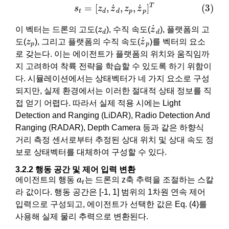
(3)
s
t
=
[
z
d
,
z
˙
d
,
z
p
,
z
˙
p
]
T
T
˙
˙
=
[
,
,
,
]
(3)
s
z
z
z
z
t
p
p
d
d
z
˙
d
z
d
˙
이 벡터는 드론의 고도(
z
), 수직 속도(
z
), 플랫폼의 고
d
d
z
˙
p
z
p
˙
도(
z
), 그리고 플랫폼의 수직 속도(
z
)를 벡터의 요소
p
p
로 갖는다. 이는 에이전트가 플랫폼의 위치와 움직임까
지 고려하여 착륙 전략을 학습할 수 있도록 하기 위함이
다. 시뮬레이션에서는 상태벡터가 네 가지 요소로 구성
되지만, 실제 환경에서는 이러한 절대적 상태 정보를 직
접 얻기 어렵다. 따라서 실제 적용 시에는 Light
Detection and Ranging (LiDAR), Radio Detection And
Ranging (RADAR), Depth Camera 등과 같은 하향식
거리 측정 센서로부터 추정된 상대 위치 및 상대 속도 정
보로 상태벡터를 대체하여 구성할 수 있다.
3.2.2 행동 공간 및 제어 입력 변환
a
t
에이전트의 행동
a
는 드론의 z축 추력을 조절하는 스칼
t
라 값이다. 행동 공간은 [-1, 1] 범위의 1차원 연속 제어
입력으로 구성되고, 에이전트가 선택한 값은 Eq. (4)를
사용해 실제 물리 추력으로 변환된다.