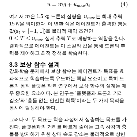
(4)
u
=
m
g
+
u
m
a
x
a
t
=
+
(4)
u
m
g
u
a
m
a
x
t
m
u
m
a
x
여기서
m
은 1.5 kg 드론의 질량을,
u
는 최대 추력
m
a
x
15
N
을 의미한다. 이 변환 식은 에이전트가 출력한 행동
a
t
∈
[
−
1
,
1
]
∈
[
−
1
,
1
]
값(
a
)을 물리적 제약 조건인
t
0
≤
T
≤
u
m
a
x
T
0
≤
≤
T
u
실제 추력
T
로 매핑하는 역할을 한다.
m
a
x
결과적으로 에이전트는 이 스칼라 값을 통해 드론의 추
력을 제어하고 최적 정책을 학습한다.
3.3 보상 함수 설계
강화학습 문제에서 보상 함수는 에이전트가 목표를 효
과적으로 학습하도록 유도하는 핵심 요소이고 특히 드
론의 동적 플랫폼 착륙 연구에서 보상 함수의 설계는 매
우 중요한 요소이다. 본 연구는 ‘플랫폼과 드론의 거리
감소’와 ‘충돌 없는 안전한 착륙’이라는 두 가지 목적을
동시에 달성해야 한다.
그러나 이 두 목표는 학습 과정에서 상충하는 목표를 가
진다. 플랫폼과의 거리를 빠르게 줄이는 고속 하강과 충
돌을 방지하기 위한 상대 속도 감소는 물리적으로 상반