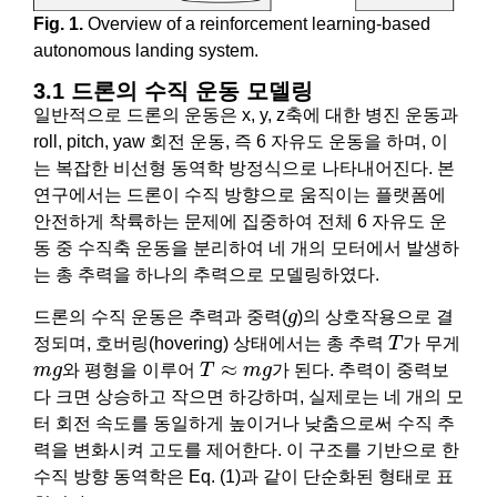
Fig. 1.
Overview of a reinforcement learning-based
autonomous landing system.
3.1 드론의 수직 운동 모델링
일반적으로 드론의 운동은 x, y, z축에 대한 병진 운동과
roll, pitch, yaw 회전 운동, 즉 6 자유도 운동을 하며, 이
는 복잡한 비선형 동역학 방정식으로 나타내어진다. 본
연구에서는 드론이 수직 방향으로 움직이는 플랫폼에
안전하게 착륙하는 문제에 집중하여 전체 6 자유도 운
동 중 수직축 운동을 분리하여 네 개의 모터에서 발생하
는 총 추력을 하나의 추력으로 모델링하였다.
g
드론의 수직 운동은 추력과 중력(
g
)의 상호작용으로 결
T
정되며, 호버링(hovering) 상태에서는 총 추력
T
가 무게
T
≈
m
g
m
g
≈
m
g
와 평형을 이루어
T
m
g
가 된다. 추력이 중력보
다 크면 상승하고 작으면 하강하며, 실제로는 네 개의 모
터 회전 속도를 동일하게 높이거나 낮춤으로써 수직 추
력을 변화시켜 고도를 제어한다. 이 구조를 기반으로 한
수직 방향 동역학은 Eq. (1)과 같이 단순화된 형태로 표