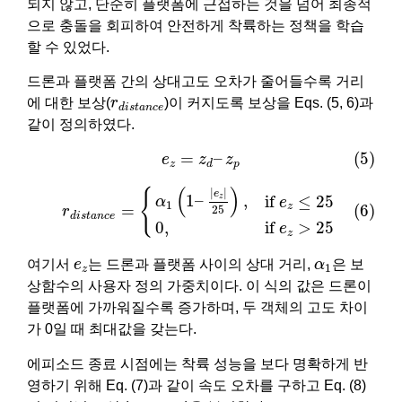
되지 않고, 단순히 플랫폼에 근접하는 것을 넘어 최종적
으로 충돌을 회피하여 안전하게 착륙하는 정책을 학습
할 수 있었다.
드론과 플랫폼 간의 상대고도 오차가 줄어들수록 거리
r
d
i
s
t
a
n
c
e
에 대한 보상(
r
)이 커지도록 보상을 Eqs. (5, 6)과
d
i
s
t
a
n
c
e
같이 정의하였다.
(5)
e
z
=
z
d
–
z
p
=
–
(5)
e
z
z
z
p
d
(6)
r
d
i
s
t
a
n
c
e
=
{
α
1
(
1
–
|
e
z
|
25
)
,
if
e
z
≤
25
0
,
if
e
z
>
25
(
)
|
|
{
e
1
–
,
if 
≤
25
z
α
e
1
z
=
(6)
25
r
d
i
s
t
a
n
c
e
0
,
if 
>
25
e
z
e
z
α
1
여기서
e
는 드론과 플랫폼 사이의 상대 거리,
α
은 보
1
z
상함수의 사용자 정의 가중치이다. 이 식의 값은 드론이
플랫폼에 가까워질수록 증가하며, 두 객체의 고도 차이
가 0일 때 최대값을 갖는다.
에피소드 종료 시점에는 착륙 성능을 보다 명확하게 반
영하기 위해 Eq. (7)과 같이 속도 오차를 구하고 Eq. (8)