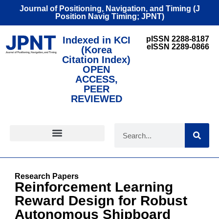
Journal of Positioning, Navigation, and Timing (J
Position Navig Timing; JPNT)
Indexed in KCI
pISSN 2288-8187
eISSN 2289-0866
(Korea
Citation Index)
OPEN
ACCESS,
PEER
REVIEWED
FOR CONTRIBUTORS
Research Papers
Reinforcement Learning
Reward Design for Robust
Autonomous Shipboard