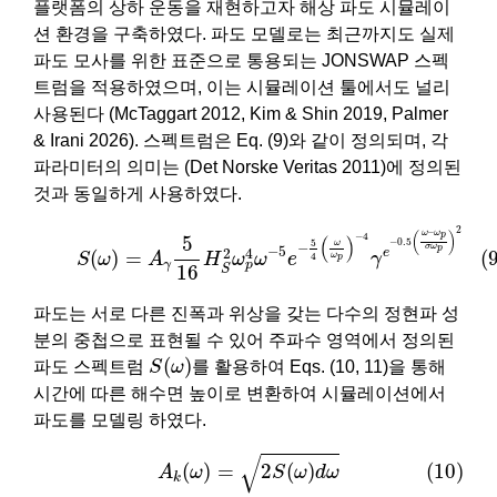
플랫폼의 상하 운동을 재현하고자 해상 파도 시뮬레이
션 환경을 구축하였다. 파도 모델로는 최근까지도 실제
파도 모사를 위한 표준으로 통용되는 JONSWAP 스펙
트럼을 적용하였으며, 이는 시뮬레이션 툴에서도 널리
사용된다 (McTaggart 2012, Kim & Shin 2019, Palmer
& Irani 2026). 스펙트럼은 Eq. (9)와 같이 정의되며, 각
파라미터의 의미는 (Det Norske Veritas 2011)에 정의된
것과 동일하게 사용하였다.
(9)
S
(
ω
)
=
A
γ
5
16
H
S
2
ω
p
4
ω
−
5
e
−
5
4
(
ω
ω
p
)
−
4
γ
e
−
0.
2
–
ω
ω
(
)
p
−
4
5
(
)
−
0.5
5
ω
−
σ
ω
p
−
5
2
4
e
(
)
=
(
4
S
ω
A
H
ω
ω
e
γ
ω
p
γ
p
16
S
파도는 서로 다른 진폭과 위상을 갖는 다수의 정현파 성
분의 중첩으로 표현될 수 있어 주파수 영역에서 정의된
S
(
ω
)
(
)
파도 스펙트럼
S
ω
를 활용하여 Eqs. (10, 11)을 통해
시간에 따른 해수면 높이로 변환하여 시뮬레이션에서
파도를 모델링 하였다.
(10)
A
k
(
ω
)
=
2
S
(
ω
)
d
ω
√
(10)
(
)
=
2
(
)
A
ω
S
ω
d
ω
k