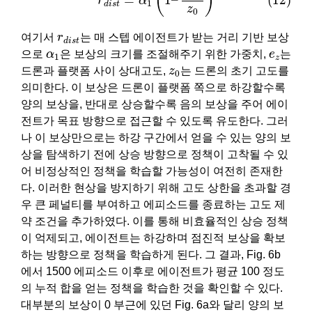
(
)
r
α
1
d
i
s
t
z
0
r
d
i
s
t
여기서
r
는 매 스텝 에이전트가 받는 거리 기반 보상
d
i
s
t
α
1
e
z
으로
α
은 보상의 크기를 조절해주기 위한 가중치,
e
는
1
z
z
0
드론과 플랫폼 사이 상대고도,
z
는 드론의 초기 고도를
0
의미한다. 이 보상은 드론이 플랫폼 쪽으로 하강할수록
양의 보상을, 반대로 상승할수록 음의 보상을 주어 에이
전트가 목표 방향으로 접근할 수 있도록 유도한다. 그러
나 이 보상만으로는 하강 구간에서 얻을 수 있는 양의 보
상을 탐색하기 전에 상승 방향으로 정책이 고착될 수 있
어 비정상적인 정책을 학습할 가능성이 여전히 존재한
다. 이러한 현상을 방지하기 위해 고도 상한을 초과할 경
우 큰 페널티를 부여하고 에피소드를 종료하는 고도 제
약 조건을 추가하였다. 이를 통해 비효율적인 상승 정책
이 억제되고, 에이전트는 하강하며 점진적 보상을 확보
하는 방향으로 정책을 학습하게 된다. 그 결과, Fig. 6b
에서 1500 에피소드 이후로 에이전트가 평균 100 정도
의 누적 합을 얻는 정책을 학습한 것을 확인할 수 있다.
대부분의 보상이 0 부근에 있던 Fig. 6a와 달리 양의 보