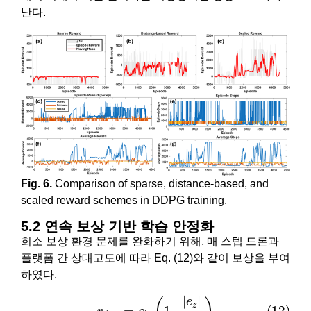
난다.
Fig. 6.
Comparison of sparse, distance-based, and
scaled reward schemes in DDPG training.
5.2 연속 보상 기반 학습 안정화
희소 보상 환경 문제를 완화하기 위해, 매 스텝 드론과
플랫폼 간 상대고도에 따라 Eq. (12)와 같이 보상을 부여
하였다.
(12)
r
d
i
s
t
=
α
1
(
1
–
|
e
z
|
z
0
)
|
|
e
z
(12)
=
1
–